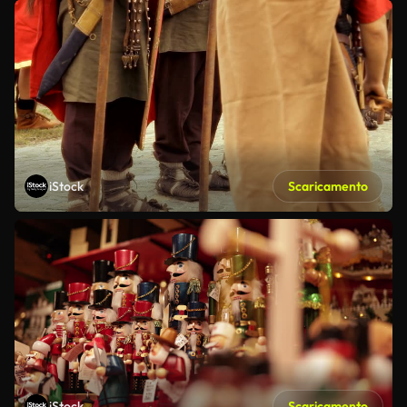
iStock
Scaricamento
iStock
Scaricamento