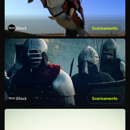
iStock
Scaricamento
iStock
Scaricamento