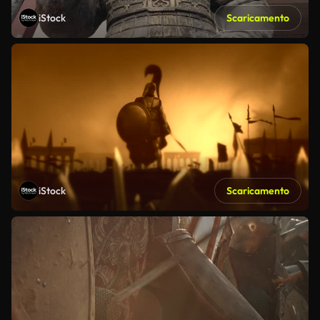
iStock
Scaricamento
iStock
Scaricamento