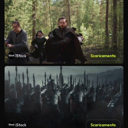
iStock
Scaricamento
iStock
Scaricamento