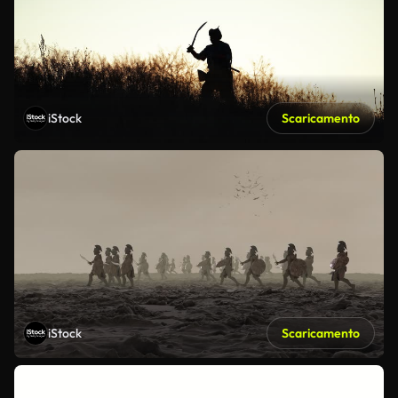
iStock
Scaricamento
iStock
Scaricamento