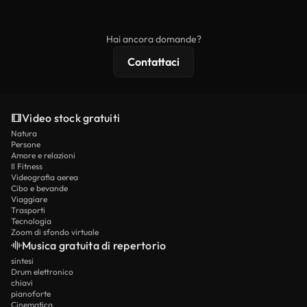
ridistribuito come contenuto stock non riprodotto.
mentre i contenuti premium includono filmati
esclusivi, risoluzione 4K e protezioni di licenza
Hai ancora domande?
estese.
Contattaci
Video stock gratuiti
Natura
Persone
Amore e relazioni
Il Fitness
Videografia aerea
Cibo e bevande
Viaggiare
Trasporti
Tecnologia
Zoom di sfondo virtuale
Musica gratuita di repertorio
sintesi
Drum elettronico
chiavi
pianoforte
Cinematica