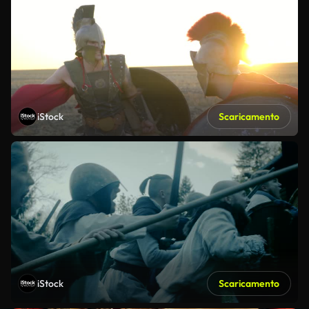
iStock
Scaricamento
iStock
Scaricamento