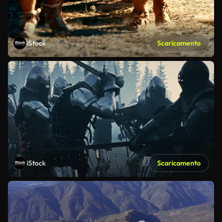
iStock
Scaricamento
iStock
Scaricamento