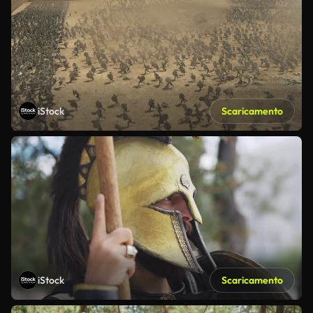
iStock
Scaricamento
iStock
Scaricamento