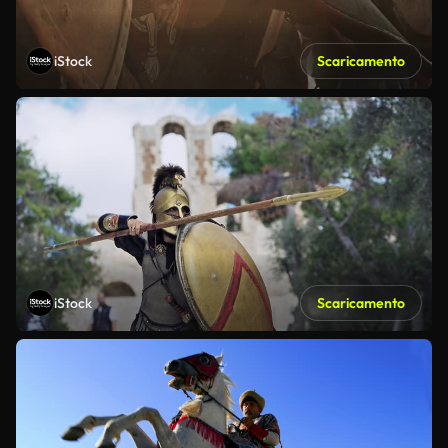
iStock
Scaricamento
iStock
Scaricamento