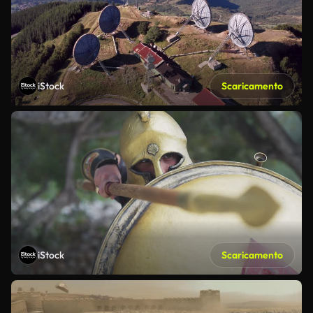
iStock
Scaricamento
iStock
Scaricamento