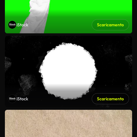
iStock
Scaricamento
iStock
Scaricamento