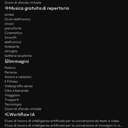
Zoom di sfondo virtuale
Musica gratuita di repertorio
sintesi
Drum elettronico
chiavi
pianoforte
Cinematica
Smooth
elettronica
Ambiente
stringhe
batterie acustiche
Immagini
Natura
Persone
Amore e relazioni
Il Fitness
Videografia aerea
Cibo e bevande
Viaggiare
Trasporti
Tecnologia
Zoom di sfondo virtuale
Workflow IA
Flussi di lavoro di intelligenza artificiale per la conversione da testo a video
Flussi di lavoro di intelligenza artificiale per la conversione di immagini in video