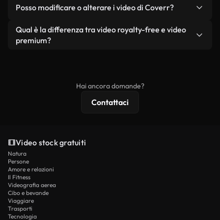
No. Nessuno dei nostri video gratuiti, siano essi
condizione che non si rivendano o ridistribuiscano
Posso modificare o alterare i video di Coverr?
reali o generati dall'intelligenza artificiale, include
i filmati stessi come prodotto a sé stante.
filigrane. Avrai a disposizione filmati puliti e pronti
Sì. Siete liberi di tagliare, ritagliare o remixare i
Qual è la differenza tra video royalty-free e video
all'uso.
nostri video. Assicuratevi solo che il prodotto
premium?
finale rispetti la nostra licenza e non venga
I video royalty-free includono i diritti commerciali,
ridistribuito come contenuto stock non riprodotto.
mentre i contenuti premium includono filmati
esclusivi, risoluzione 4K e protezioni di licenza
Hai ancora domande?
estese.
Contattaci
Video stock gratuiti
Natura
Persone
Amore e relazioni
Il Fitness
Videografia aerea
Cibo e bevande
Viaggiare
Trasporti
Tecnologia