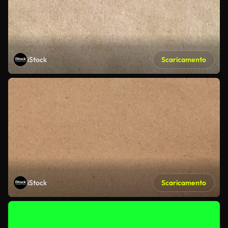
iStock
Scaricamento
iStock
Scaricamento