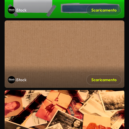
iStock
Scaricamento
iStock
Scaricamento