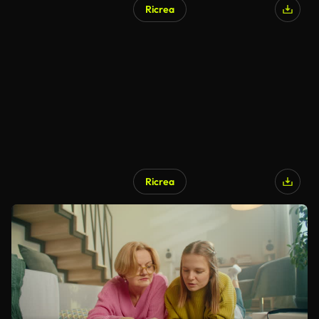
Ricrea
Ricrea