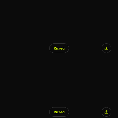
Ricrea
Ricrea