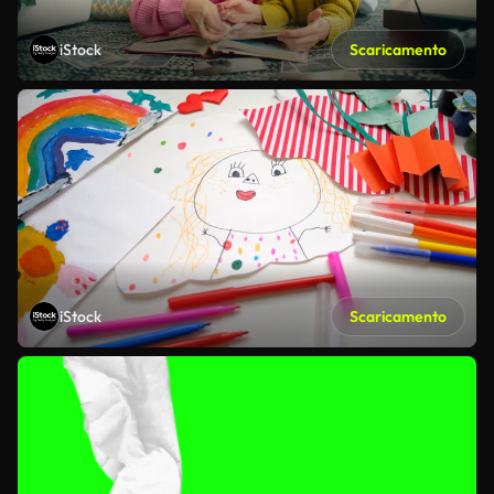
iStock
Scaricamento
iStock
Scaricamento