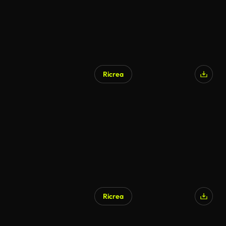
Ricrea
Ricrea