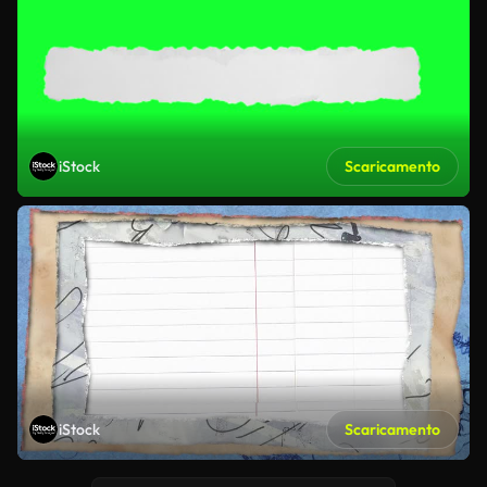
iStock
Scaricamento
iStock
Scaricamento