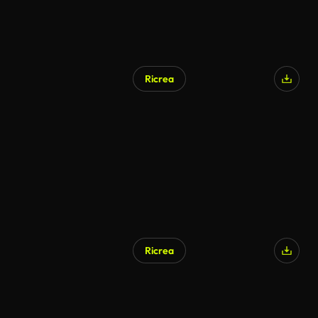
Ricrea
Ricrea