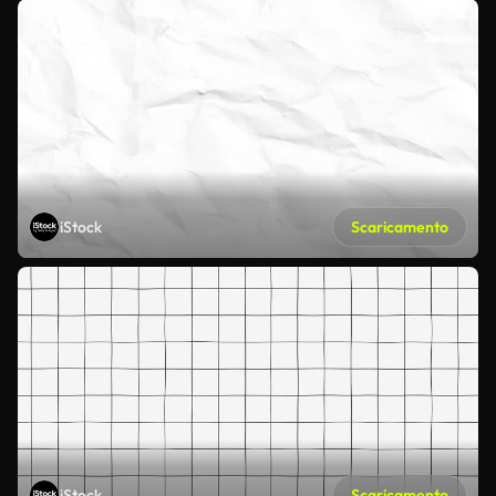
iStock
Scaricamento
iStock
Scaricamento