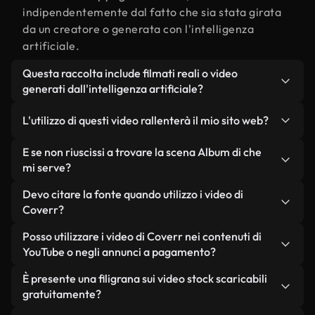
indipendentemente dal fatto che sia stata girata
da un creatore o generata con l'intelligenza
artificiale.
Questa raccolta include filmati reali o video
generati dall'intelligenza artificiale?
Entrambe. Si tratta di una libreria ibrida composta
L'utilizzo di questi video rallenterà il mio sito web?
da filmati reali, girati da persone, relativi a Album
di, e da video generati dall'intelligenza artificiale.
Non se scegli le nostre versioni ottimizzate.
E se non riuscissi a trovare la scena Album di che
Ogni video è chiaramente etichettato, così saprai
Offriamo formati leggeri e pronti per il web,
mi serve?
sempre cosa stai utilizzando.
progettati per l'utilizzo in background, che
Puoi crearne uno all'istante utilizzando Coverr AI
Devo citare la fonte quando utilizzo i video di
mantengono alta la qualità, riducono al minimo i
Studio. Ti basta descrivere la scena, ad esempio
Coverr?
tempi di caricamento e migliorano parametri
"Album di al tramonto", e lo Studio genererà in
come LCP.
Non è richiesto alcun riconoscimento dell'autore.
Posso utilizzare i video di Coverr nei contenuti di
pochi secondi un video personalizzato in
Tutti i video presenti nella nostra libreria sono
YouTube o negli annunci a pagamento?
conformità con i nostri standard di licenza.
esenti da diritti d'autore e possono essere utilizzati
Sì. Tutti i filmati di Coverr possono essere utilizzati
È presente una filigrana sui video stock scaricabili
senza citare il creatore, sebbene sia sempre
in video monetizzati su YouTube, promozioni sui
gratuitamente?
gradito.
social media e annunci pubblicitari per i clienti, a