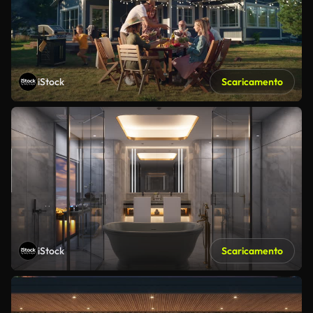
iStock
Scaricamento
iStock
Scaricamento