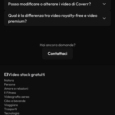
No. Nessuno dei nostri video gratuiti, siano essi
condizione che non si rivendano o ridistribuiscano
Posso modificare o alterare i video di Coverr?
reali o generati dall'intelligenza artificiale, include
i filmati stessi come prodotto a sé stante.
filigrane. Avrai a disposizione filmati puliti e pronti
Sì. Siete liberi di tagliare, ritagliare o remixare i
Qual è la differenza tra video royalty-free e video
all'uso.
nostri video. Assicuratevi solo che il prodotto
premium?
finale rispetti la nostra licenza e non venga
I video royalty-free includono i diritti commerciali,
ridistribuito come contenuto stock non riprodotto.
mentre i contenuti premium includono filmati
esclusivi, risoluzione 4K e protezioni di licenza
Hai ancora domande?
estese.
Contattaci
Video stock gratuiti
Natura
Persone
Amore e relazioni
Il Fitness
Videografia aerea
Cibo e bevande
Viaggiare
Trasporti
Tecnologia