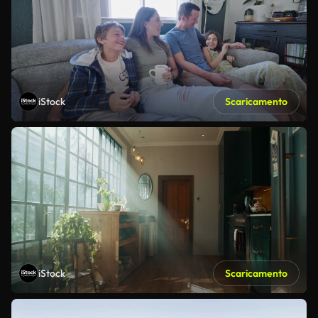
iStock
Scaricamento
iStock
Scaricamento