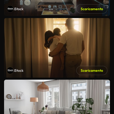
iStock
Scaricamento
iStock
Scaricamento