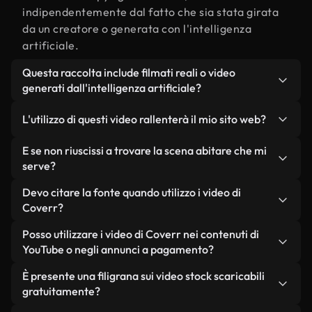
indipendentemente dal fatto che sia stata girata
da un creatore o generata con l'intelligenza
artificiale.
Questa raccolta include filmati reali o video
generati dall'intelligenza artificiale?
Entrambe. Si tratta di una libreria ibrida composta
L'utilizzo di questi video rallenterà il mio sito web?
da filmati reali, girati da persone, relativi a
abitare, e da video generati dall'intelligenza
Non se scegli le nostre versioni ottimizzate.
E se non riuscissi a trovare la scena abitare che mi
artificiale. Ogni video è chiaramente etichettato,
Offriamo formati leggeri e pronti per il web,
serve?
così saprai sempre cosa stai utilizzando.
progettati per l'utilizzo in background, che
Puoi crearne uno all'istante utilizzando Coverr AI
Devo citare la fonte quando utilizzo i video di
mantengono alta la qualità, riducono al minimo i
Studio. Ti basta descrivere la scena, ad esempio
Coverr?
tempi di caricamento e migliorano parametri
"abitare al tramonto", e lo Studio genererà in pochi
come LCP.
Non è richiesto alcun riconoscimento dell'autore.
Posso utilizzare i video di Coverr nei contenuti di
secondi un video personalizzato in conformità con
Tutti i video presenti nella nostra libreria sono
YouTube o negli annunci a pagamento?
i nostri standard di licenza.
esenti da diritti d'autore e possono essere utilizzati
Sì. Tutti i filmati di Coverr possono essere utilizzati
È presente una filigrana sui video stock scaricabili
senza citare il creatore, sebbene sia sempre
in video monetizzati su YouTube, promozioni sui
gratuitamente?
gradito.
social media e annunci pubblicitari per i clienti, a