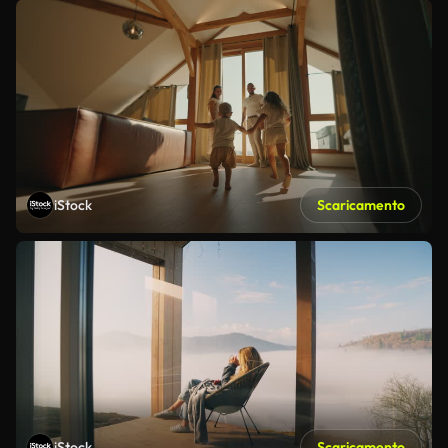
iStock
Scaricamento
iStock
Scaricamento