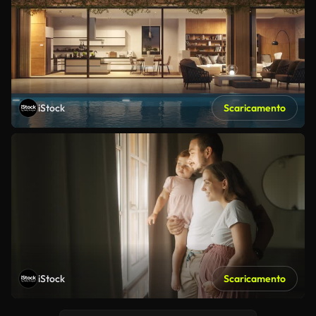
iStock
Scaricamento
iStock
Scaricamento