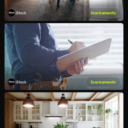
iStock
Scaricamento
iStock
Scaricamento