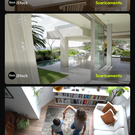
iStock
Scaricamento
iStock
Scaricamento