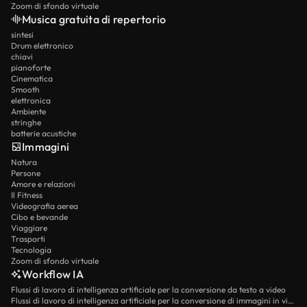
Zoom di sfondo virtuale
Musica gratuita di repertorio
sintesi
Drum elettronico
chiavi
pianoforte
Cinematica
Smooth
elettronica
Ambiente
stringhe
batterie acustiche
Immagini
Natura
Persone
Amore e relazioni
Il Fitness
Videografia aerea
Cibo e bevande
Viaggiare
Trasporti
Tecnologia
Zoom di sfondo virtuale
Workflow IA
Flussi di lavoro di intelligenza artificiale per la conversione da testo a video
Flussi di lavoro di intelligenza artificiale per la conversione di immagini in video