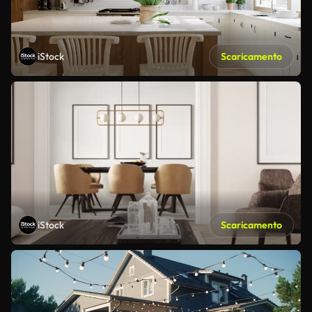
iStock
Scaricamento
iStock
Scaricamento