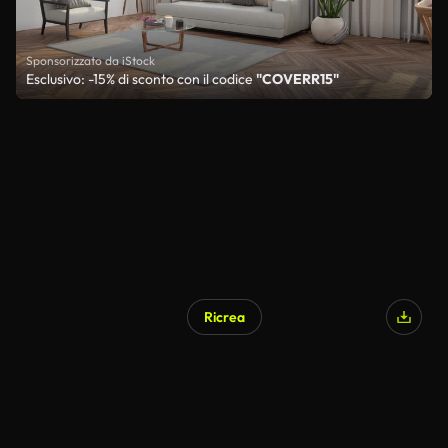
Sponsorizzato da iStock
Esclusivo: -15% di sconto con il codice
"COVERR15"
Ricrea