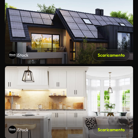
iStock
Scaricamento
iStock
Scaricamento