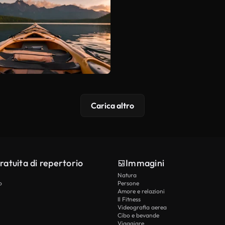
Carica altro
ratuita di repertorio
Immagini
Natura
o
Persone
Amore e relazioni
Il Fitness
Videografia aerea
Cibo e bevande
Viaggiare