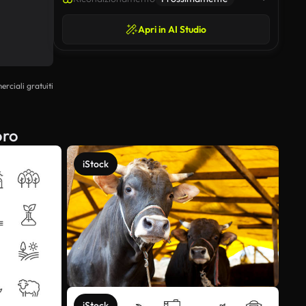
Apri in AI Studio
erciali gratuiti
oro
iStock
iStock