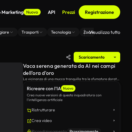
o Marketing
API
Prezzi
Registrazione
Nuovo
Visualizza tutto
giare
Trasporti
Tecnologia
Zoom Di Sfondo Virtuale
Scaricamento
Vaca serena generata da AI nei campi
dell'ora d'oro
La vicinanza di una mucca tranquilla tra le sfumature dorate
di un campo tranquillo al tramonto.
Ricreare con l’IA
Nuovo
Crea nuove versioni di questa inquadratura con
l’intelligenza artificiale
Ristrutturare
Crea video
Ricondizionamento
Prossimamente