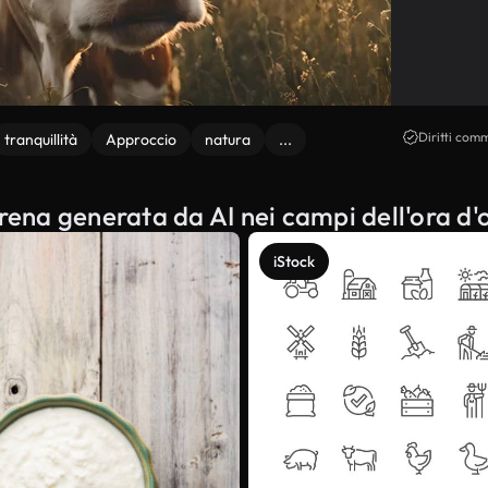
Diritti comm
tranquillità
Approccio
natura
...
erena generata da AI nei campi dell'ora d'
iStock