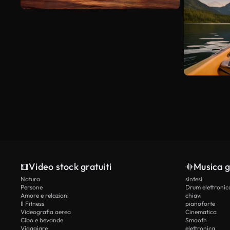
Video stock gratuiti
Musica g
Natura
sintesi
Persone
Drum elettronic
Amore e relazioni
chiavi
Il Fitness
pianoforte
Videografia aerea
Cinematica
Cibo e bevande
Smooth
Viaggiare
elettronica