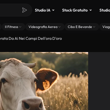
Studio IA
Stock Gratuito
Studi
Il Fitness
Videografia Aerea
Cibo E Bevande
Viag
ata Da Ai Nei Campi Dell'ora D'oro