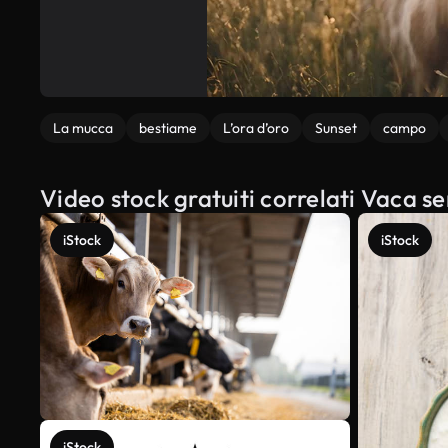
La mucca
bestiame
L’ora d’oro
Sunset
campo
Video stock gratuiti correlati Vaca s
iStock
iStock
iStock