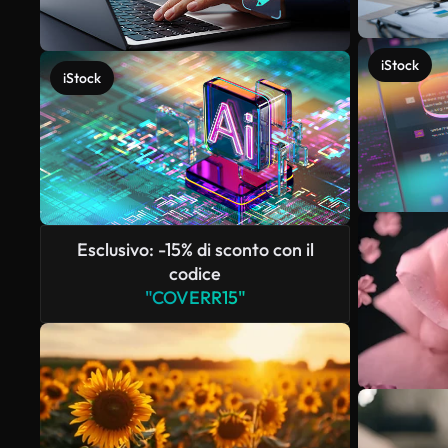
iStock
iStock
Esclusivo: -15% di sconto con il
codice
"COVERR15"