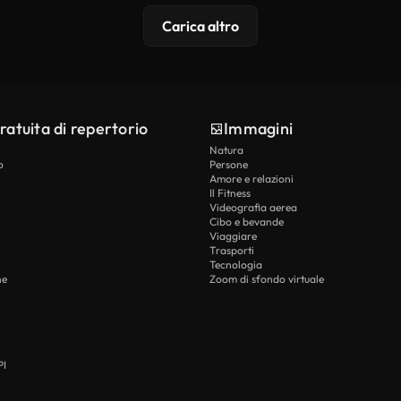
Carica altro
ratuita di repertorio
Immagini
Natura
o
Persone
Amore e relazioni
Il Fitness
Videografia aerea
Cibo e bevande
Viaggiare
Trasporti
Tecnologia
he
Zoom di sfondo virtuale
PI