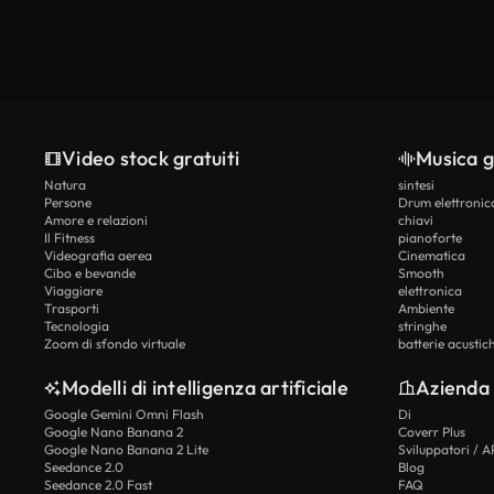
Video stock gratuiti
Musica g
Natura
sintesi
Persone
Drum elettronic
Amore e relazioni
chiavi
Il Fitness
pianoforte
Videografia aerea
Cinematica
Cibo e bevande
Smooth
Viaggiare
elettronica
Trasporti
Ambiente
Tecnologia
stringhe
Zoom di sfondo virtuale
batterie acustic
Modelli di intelligenza artificiale
Azienda
Google Gemini Omni Flash
Di
Google Nano Banana 2
Coverr Plus
Google Nano Banana 2 Lite
Sviluppatori / A
Seedance 2.0
Blog
Seedance 2.0 Fast
FAQ