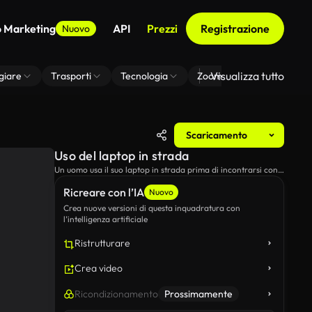
o Marketing
API
Prezzi
Registrazione
Nuovo
Visualizza tutto
giare
Trasporti
Tecnologia
Zoom Di Sfondo Virtuale
Scaricamento
Uso del laptop in strada
Un uomo usa il suo laptop in strada prima di incontrarsi con
due donne.
Ricreare con l’IA
Nuovo
Crea nuove versioni di questa inquadratura con
l’intelligenza artificiale
Ristrutturare
Crea video
Ricondizionamento
Prossimamente