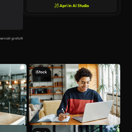
Apri in AI Studio
erciali gratuiti
iStock