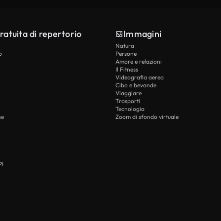
ratuita di repertorio
Immagini
Natura
o
Persone
Amore e relazioni
Il Fitness
Videografia aerea
Cibo e bevande
Viaggiare
Trasporti
Tecnologia
he
Zoom di sfondo virtuale
PI