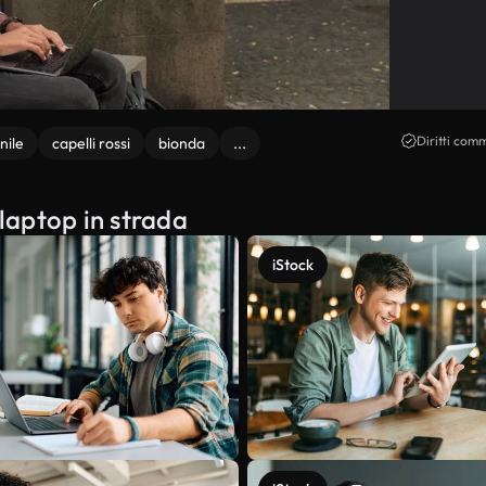
Diritti comm
nile
capelli rossi
bionda
...
 laptop in strada
iStock