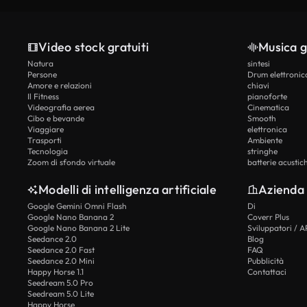
Video stock gratuiti
Musica g
Natura
sintesi
Persone
Drum elettronic
Amore e relazioni
chiavi
Il Fitness
pianoforte
Videografia aerea
Cinematica
Cibo e bevande
Smooth
Viaggiare
elettronica
Trasporti
Ambiente
Tecnologia
stringhe
Zoom di sfondo virtuale
batterie acustic
Modelli di intelligenza artificiale
Azienda
Google Gemini Omni Flash
Di
Google Nano Banana 2
Coverr Plus
Google Nano Banana 2 Lite
Sviluppatori / A
Seedance 2.0
Blog
Seedance 2.0 Fast
FAQ
Seedance 2.0 Mini
Pubblicità
Happy Horse 1.1
Contattaci
Seedream 5.0 Pro
Seedream 5.0 Lite
Happy Horse