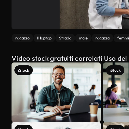
ragazzo
Il laptop
Strada
male
ragazza
femmi
Video stock gratuiti correlati Uso del
iStock
iStock