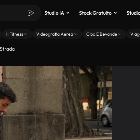
Studio IA
Stock Gratuito
Studi
Il Fitness
Videografia Aerea
Cibo E Bevande
Viag
 Strada