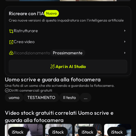
Ricreare con l’IA
Nuovo
Crea nuove versioni di questa inquadratura con l’intelligenza artificiale
Ristrutturare
Crea video
Ricondizionamento
Prossimamente
Apri in AI Studio
Uomo scrive e guarda alla fotocamera
Una foto di un uomo che sta scrivendo e guardando la fotocamera.
Diritti commerciali gratuiti
uomo
TESTAMENTO
Il testo
...
Video stock gratuiti correlati Uomo scrive e
guarda alla fotocamera
iStock
iStock
iStock
iStock