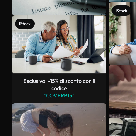
iStock
iStock
Esclusivo: -15% di sconto con il
codice
"COVERR15"