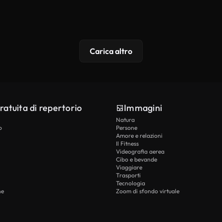
Carica altro
ratuita di repertorio
Immagini
Natura
o
Persone
Amore e relazioni
Il Fitness
Videografia aerea
Cibo e bevande
Viaggiare
Trasporti
Tecnologia
he
Zoom di sfondo virtuale