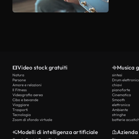
Video stock gratuiti
Musica g
Natura
sintesi
Persone
Drum elettronic
Amore e relazioni
chiavi
Il Fitness
pianoforte
Videografia aerea
Cinematica
Cibo e bevande
Smooth
Viaggiare
elettronica
Trasporti
Ambiente
Tecnologia
stringhe
Zoom di sfondo virtuale
batterie acustic
Modelli di intelligenza artificiale
Azienda