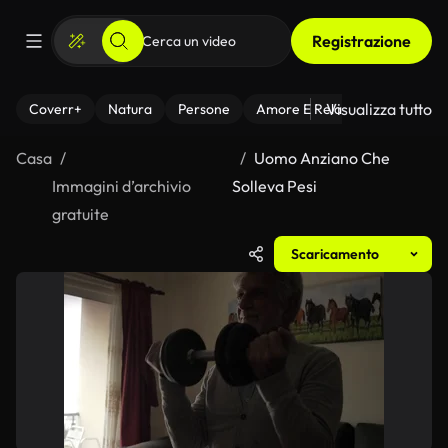
Registrazione
Visualizza tutto
Coverr+
Natura
Persone
Amore E Relazioni
Il Fitnes
Casa
Uomo Anziano Che
Immagini d’archivio
Solleva Pesi
gratuite
Scaricamento