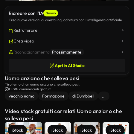
Ricreare con l’IA
Nuovo
Crea nuove versioni di questa inquadratura con l’intelligenza artificiale
Ristrutturare
Crea video
Ricondizionamento
Prossimamente
Apri in AI Studio
Uomo anziano che solleva pesi
Tiro lento di un uomo anziano che solleva pesi.
Diritti commerciali gratuiti
vecchio uomo
Formazione
di Dumbbell
...
Video stock gratuiti correlati Uomo anziano che
solleva pesi
iStock
iStock
iStock
iStock