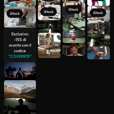
iStock
iStock
iStock
iStock
Scopri di
più
Esclusivo:
-15% di
sconto con il
codice
"COVERR15"