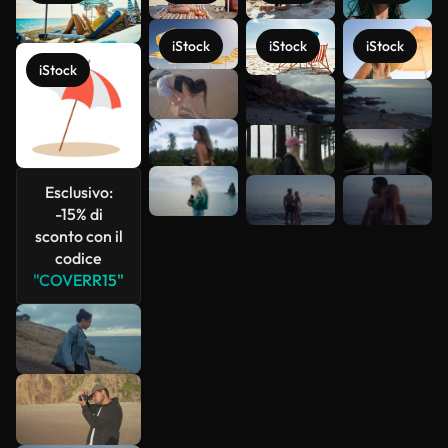
iStock
iStock
iStock
iStock
Scopri di
più
Esclusivo:
-15% di
sconto con il
codice
"COVERR15"