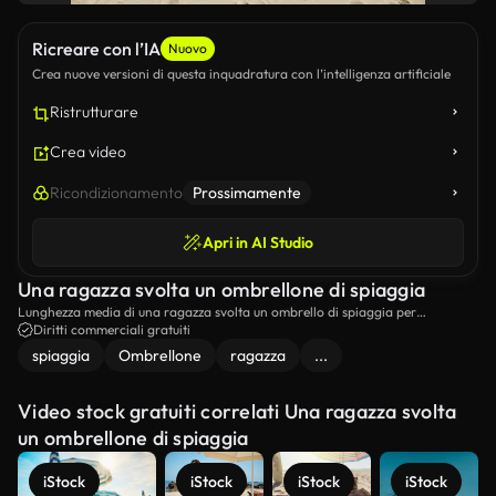
Ricreare con l’IA
Nuovo
Crea nuove versioni di questa inquadratura con l’intelligenza artificiale
Ristrutturare
Crea video
Ricondizionamento
Prossimamente
Apri in AI Studio
Una ragazza svolta un ombrellone di spiaggia
Lunghezza media di una ragazza svolta un ombrello di spiaggia per
ombreggiarla dal sole sulla spiaggia.
Diritti commerciali gratuiti
spiaggia
Ombrellone
ragazza
...
Video stock gratuiti correlati Una ragazza svolta
un ombrellone di spiaggia
iStock
iStock
iStock
iStock