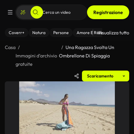
Registrazione
Visualizza tutto
Coverr+
Natura
Persone
Amore E Relazioni
Il Fitnes
Casa
Una Ragazza Svolta Un
Immagini d’archivio
Ombrellone Di Spiaggia
gratuite
Scaricamento