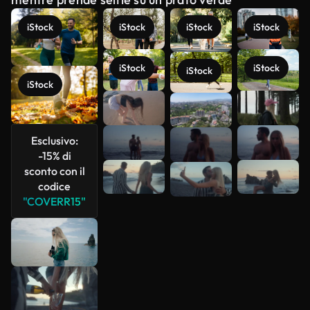
iStock
iStock
iStock
iStock
iStock
iStock
iStock
iStock
Scopri di
più
Esclusivo:
-15% di
sconto con il
codice
"COVERR15"