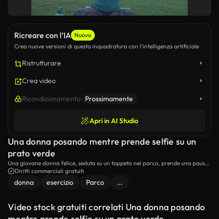
Ricreare con l’IA
Nuovo
Crea nuove versioni di questa inquadratura con l’intelligenza artificiale
Ristrutturare
Crea video
Ricondizionamento
Prossimamente
Apri in AI Studio
Una donna posando mentre prende selfie su un
prato verde
Una giovane donna felice, seduta su un tappeto nel parco, prende una pausa
dalla sua routine di allenamento yoga per scattare alcune selfie usando il suo
Diritti commerciali gratuiti
smartphone.
donna
esercizio
Parco
...
Video stock gratuiti correlati Una donna posando
mentre prende selfie su un prato verde