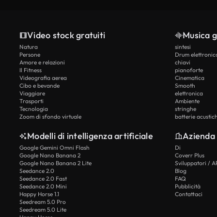
Video stock gratuiti
Musica g
Natura
sintesi
Persone
Drum elettronic
Amore e relazioni
chiavi
Il Fitness
pianoforte
Videografia aerea
Cinematica
Cibo e bevande
Smooth
Viaggiare
elettronica
Trasporti
Ambiente
Tecnologia
stringhe
Zoom di sfondo virtuale
batterie acustic
Modelli di intelligenza artificiale
Azienda
Google Gemini Omni Flash
Di
Google Nano Banana 2
Coverr Plus
Google Nano Banana 2 Lite
Sviluppatori / A
Seedance 2.0
Blog
Seedance 2.0 Fast
FAQ
Seedance 2.0 Mini
Pubblicità
Happy Horse 1.1
Contattaci
Seedream 5.0 Pro
Seedream 5.0 Lite