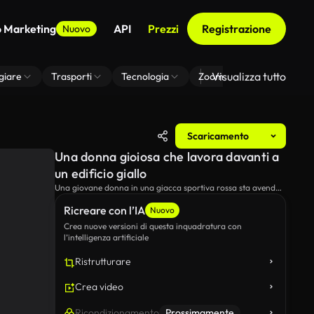
o Marketing
API
Prezzi
Registrazione
Nuovo
Visualizza tutto
giare
Trasporti
Tecnologia
Zoom Di Sfondo Virtuale
Scaricamento
Una donna gioiosa che lavora davanti a
un edificio giallo
Una giovane donna in una giacca sportiva rossa sta avendo
una sessione di allenamento all'aperto rinfrescante in un
Ricreare con l’IA
ambiente urbano.
Nuovo
Crea nuove versioni di questa inquadratura con
l’intelligenza artificiale
Ristrutturare
Crea video
Ricondizionamento
Prossimamente