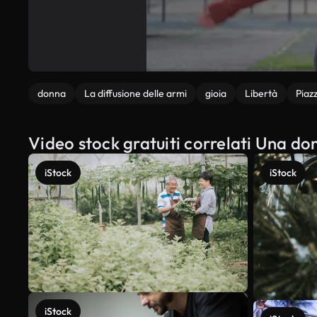
donna
La diffusione delle armi
gioia
Libertà
Piaz
Video stock gratuiti correlati Una don
iStock
iStock
iStock