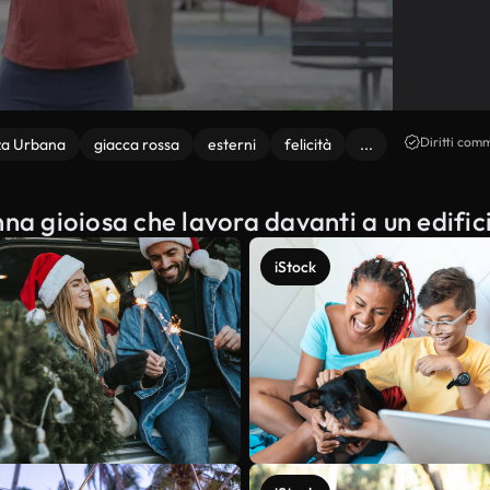
Diritti comm
za Urbana
giacca rossa
esterni
felicità
...
na gioiosa che lavora davanti a un edifici
iStock