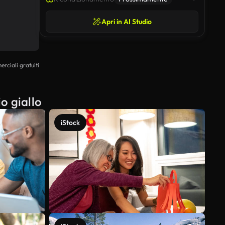
Apri in AI Studio
erciali gratuiti
o giallo
iStock