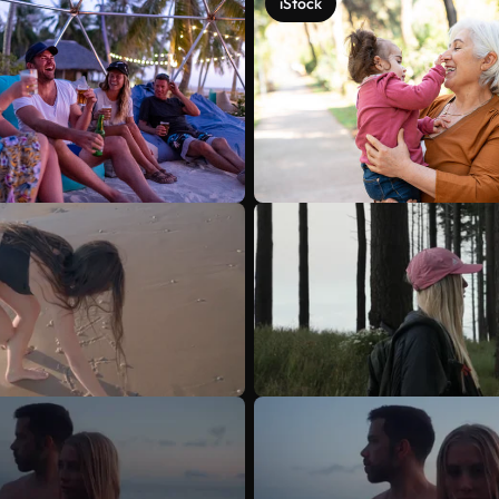
iStock