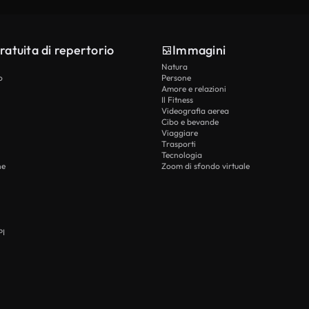
ratuita di repertorio
Immagini
Natura
o
Persone
Amore e relazioni
Il Fitness
Videografia aerea
Cibo e bevande
Viaggiare
Trasporti
Tecnologia
he
Zoom di sfondo virtuale
PI