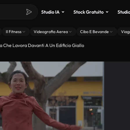
Studio IA
Stock Gratuito
Studi
Il Fitness
Videografia Aerea
Cibo E Bevande
Viag
 Che Lavora Davanti A Un Edificio Giallo