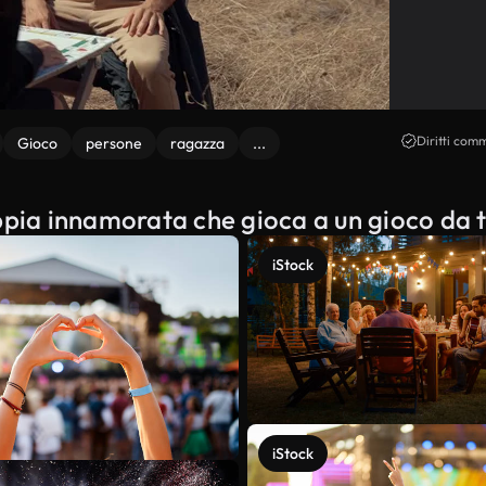
Diritti comm
Gioco
persone
ragazza
...
oppia innamorata che gioca a un gioco da 
iStock
iStock