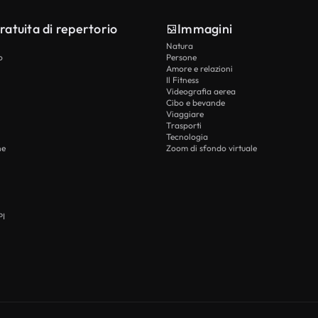
ratuita di repertorio
Immagini
Natura
o
Persone
Amore e relazioni
Il Fitness
Videografia aerea
Cibo e bevande
Viaggiare
Trasporti
Tecnologia
he
Zoom di sfondo virtuale
PI