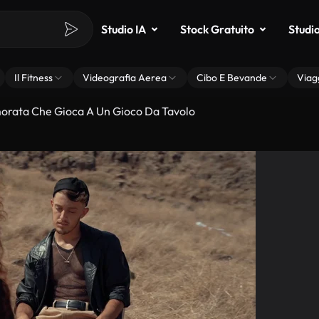
Studio IA
Stock Gratuito
Studi
Il Fitness
Videografia Aerea
Cibo E Bevande
Viag
orata Che Gioca A Un Gioco Da Tavolo