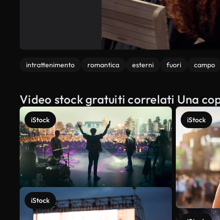
intrattenimento
romantica
esterni
fuori
campo
Video stock gratuiti correlati Una c
iStock
iStock
iStock