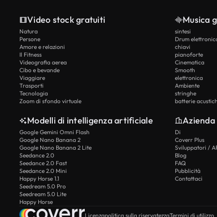
Video stock gratuiti
Musica g
Natura
sintesi
Persone
Drum elettronic
Amore e relazioni
chiavi
Il Fitness
pianoforte
Videografia aerea
Cinematica
Cibo e bevande
Smooth
Viaggiare
elettronica
Trasporti
Ambiente
Tecnologia
stringhe
Zoom di sfondo virtuale
batterie acustic
Modelli di intelligenza artificiale
Azienda
Google Gemini Omni Flash
Di
Google Nano Banana 2
Coverr Plus
Google Nano Banana 2 Lite
Sviluppatori / A
Seedance 2.0
Blog
Seedance 2.0 Fast
FAQ
Seedance 2.0 Mini
Pubblicità
Happy Horse 1.1
Contattaci
Seedream 5.0 Pro
Seedream 5.0 Lite
Happy Horse
Licenza
politica sulla riservatezza
Termini di utilizzo