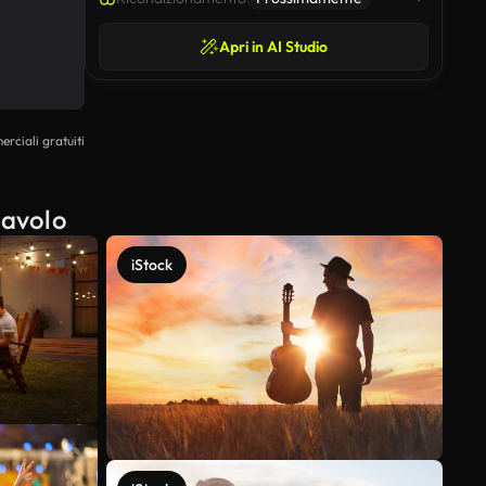
Apri in AI Studio
erciali gratuiti
tavolo
iStock