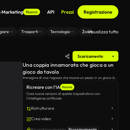
o Marketing
API
Prezzi
Registrazione
Nuovo
Visualizza tutto
giare
Trasporti
Tecnologia
Zoom Di Sfondo Virtuale
Scaricamento
Una coppia innamorata che gioca a un
gioco da tavolo
Immagine di una ragazza che muove un pezzo in un gioco da
tavolo che sta giocando con il suo ragazzo in mezzo a un
Ricreare con l’IA
campo.
Nuovo
Crea nuove versioni di questa inquadratura con
l’intelligenza artificiale
Ristrutturare
Crea video
Ricondizionamento
Prossimamente