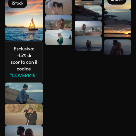
iStock
Scopri di
più
Esclusivo:
-15% di
sconto con il
codice
"COVERR15"