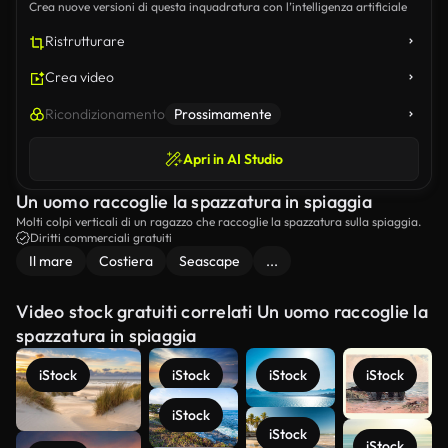
Crea nuove versioni di questa inquadratura con l’intelligenza artificiale
Ristrutturare
Crea video
Ricondizionamento
Prossimamente
Apri in AI Studio
Un uomo raccoglie la spazzatura in spiaggia
Molti colpi verticali di un ragazzo che raccoglie la spazzatura sulla spiaggia.
Diritti commerciali gratuiti
Il mare
Costiera
Seascape
...
Video stock gratuiti correlati Un uomo raccoglie la
spazzatura in spiaggia
iStock
iStock
iStock
iStock
iStock
iStock
iStock