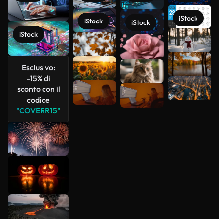
iStock
iStock
iStock
Scopri di
iStock
più
Esclusivo:
-15% di
sconto con il
codice
"COVERR15"