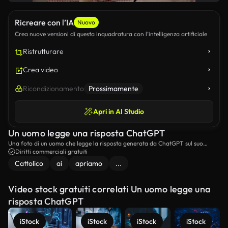
Ricreare con l’IA
Nuovo
Crea nuove versioni di questa inquadratura con l’intelligenza artificiale
Ristrutturare
Crea video
Ricondizionamento
Prossimamente
Apri in AI Studio
Un uomo legge una risposta ChatGPT
Una foto di un uomo che legge la risposta generata da ChatGPT sul suo
telefono.
Diritti commerciali gratuiti
Cattolico
ai
apriamo
...
Video stock gratuiti correlati Un uomo legge una
risposta ChatGPT
iStock
iStock
iStock
iStock