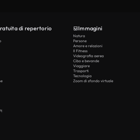
ratuita di repertorio
Immagini
Natura
o
Persone
Amore e relazioni
Il Fitness
Videografia aerea
Cibo e bevande
Viaggiare
Trasporti
Tecnologia
he
Zoom di sfondo virtuale
PI