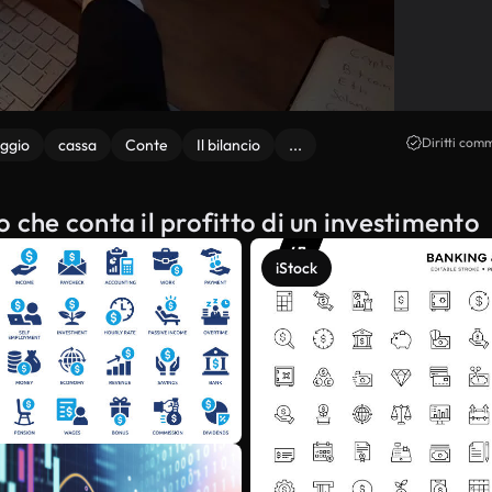
Diritti comm
eggio
cassa
Conte
Il bilancio
...
 che conta il profitto di un investimento
iStock