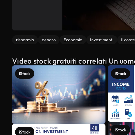
risparmio
denaro
Economia
Investimenti
Il cont
Video stock gratuiti correlati Un uomo
iStock
iStock
iStock
iStock