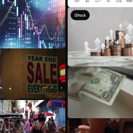
iStock