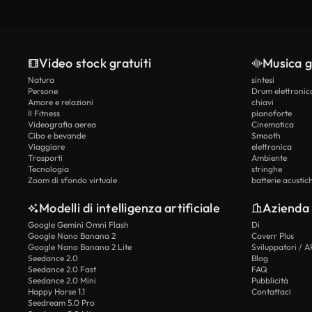
Video stock gratuiti
Musica g
Natura
sintesi
Persone
Drum elettronic
Amore e relazioni
chiavi
Il Fitness
pianoforte
Videografia aerea
Cinematica
Cibo e bevande
Smooth
Viaggiare
elettronica
Trasporti
Ambiente
Tecnologia
stringhe
Zoom di sfondo virtuale
batterie acustic
Modelli di intelligenza artificiale
Azienda
Google Gemini Omni Flash
Di
Google Nano Banana 2
Coverr Plus
Google Nano Banana 2 Lite
Sviluppatori / A
Seedance 2.0
Blog
Seedance 2.0 Fast
FAQ
Seedance 2.0 Mini
Pubblicità
Happy Horse 1.1
Contattaci
Seedream 5.0 Pro