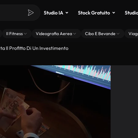
Studio IA
Stock Gratuito
Studi
Il Fitness
Videografia Aerea
Cibo E Bevande
Viag
 Il Profitto Di Un Investimento