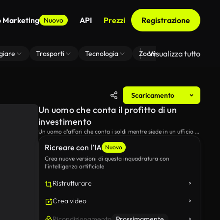
o Marketing
API
Prezzi
Registrazione
Nuovo
Visualizza tutto
giare
Trasporti
Tecnologia
Zoom Di Sfondo Virtuale
Scaricamento
Un uomo che conta il profitto di un
investimento
Un uomo d’affari che conta i soldi mentre siede in un ufficio a
casa.
Ricreare con l’IA
Nuovo
Crea nuove versioni di questa inquadratura con
l’intelligenza artificiale
Ristrutturare
Crea video
Ricondizionamento
Prossimamente