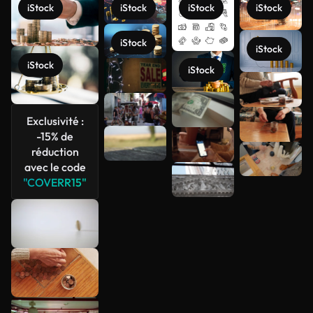
iStock
iStock
iStock
iStock
iStock
iStock
iStock
iStock
Voir plus
Exclusivité :
-15% de
réduction
avec le code
"COVERR15"