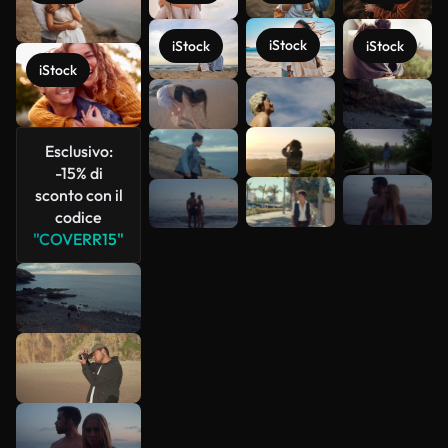
iStock
iStock
iStock
iStock
Scopri di
più
Esclusivo:
-15% di
sconto con il
codice
"COVERR15"