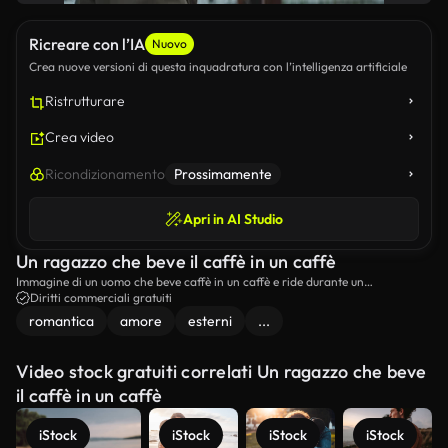
Ricreare con l’IA
Nuovo
Crea nuove versioni di questa inquadratura con l’intelligenza artificiale
Ristrutturare
Crea video
Ricondizionamento
Prossimamente
Apri in AI Studio
Un ragazzo che beve il caffè in un caffè
Immagine di un uomo che beve caffè in un caffè e ride durante un
appuntamento con la sua ragazza.
Diritti commerciali gratuiti
romantica
amore
esterni
...
Video stock gratuiti correlati Un ragazzo che beve
il caffè in un caffè
iStock
iStock
iStock
iStock