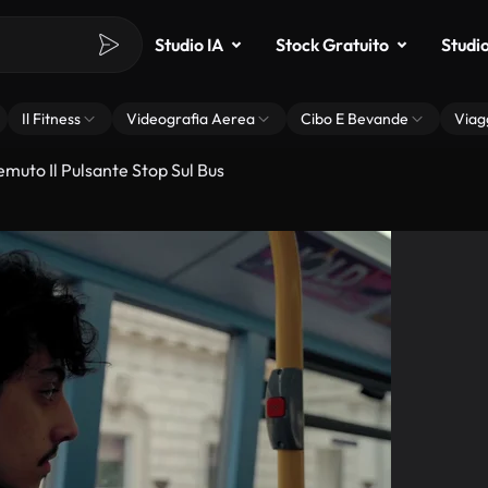
Studio IA
Stock Gratuito
Studi
Il Fitness
Videografia Aerea
Cibo E Bevande
Viag
muto Il Pulsante Stop Sul Bus