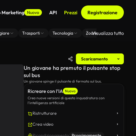
o Marketing
API
Prezzi
Registrazione
Nuovo
Visualizza tutto
giare
Trasporti
Tecnologia
Zoom Di Sfondo Virtuale
Scaricamento
Un giovane ha premuto il pulsante stop
sul bus
Un giovane spinge il pulsante di fermata sul bus.
Ricreare con l’IA
Nuovo
Crea nuove versioni di questa inquadratura con
l’intelligenza artificiale
Ristrutturare
Crea video
Ricondizionamento
Prossimamente