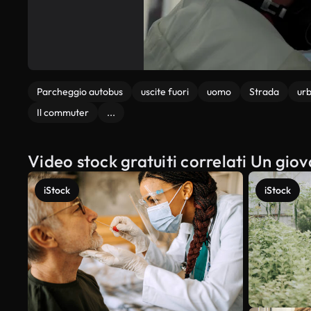
Parcheggio autobus
uscite fuori
uomo
Strada
urb
Il commuter
...
Video stock gratuiti correlati Un giov
iStock
iStock