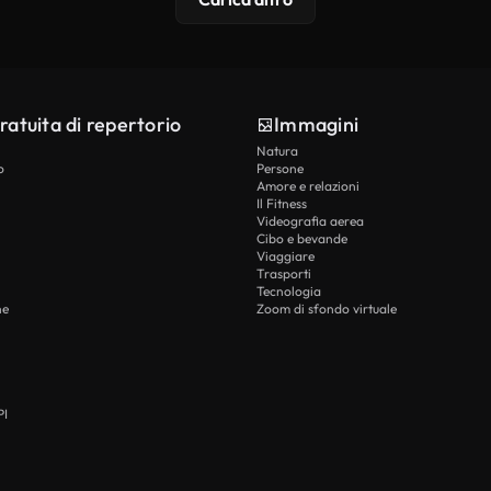
ratuita di repertorio
Immagini
Natura
o
Persone
Amore e relazioni
Il Fitness
Videografia aerea
Cibo e bevande
Viaggiare
Trasporti
Tecnologia
he
Zoom di sfondo virtuale
PI