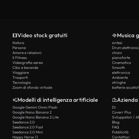
Video stock gratuiti
Musica g
Natura
sintesi
Persone
Drum elettronic
Amore e relazioni
chiavi
Il Fitness
pianoforte
Videografia aerea
Cinematica
Cibo e bevande
Smooth
Viaggiare
elettronica
Trasporti
Ambiente
Tecnologia
stringhe
Zoom di sfondo virtuale
batterie acustic
Modelli di intelligenza artificiale
Azienda
Google Gemini Omni Flash
Di
Google Nano Banana 2
Coverr Plus
Google Nano Banana 2 Lite
Sviluppatori / A
Seedance 2.0
Blog
Seedance 2.0 Fast
FAQ
Seedance 2.0 Mini
Pubblicità
Happy Horse 1.1
Contattaci