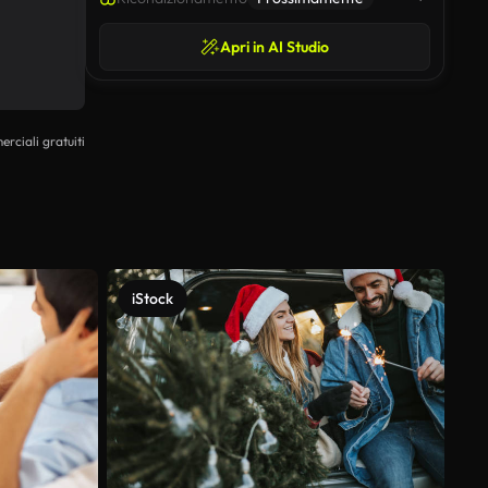
Apri in AI Studio
erciali gratuiti
iStock