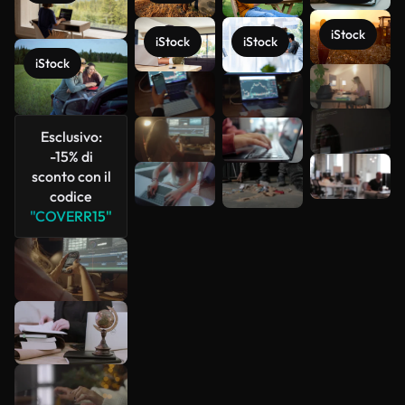
iStock
iStock
iStock
iStock
Scopri di
più
Esclusivo:
-15% di
sconto con il
codice
"COVERR15"