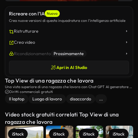
Ricreare con l’IA
Nuovo
Crea nuove versioni di questa inquadratura con l’intelligenza artificiale
Ristrutturare
Crea video
Ricondizionamento
Prossimamente
Apri in AI Studio
Top View di una ragazza che lavora
Una vista superiore di una ragazza che lavora con Chat GPT AI generatore di
immagini online.
Diritti commerciali gratuiti
Il laptop
Luogo di lavoro
disaccordo
...
Video stock gratuiti correlati Top View di una
ragazza che lavora
iStock
iStock
iStock
iStock