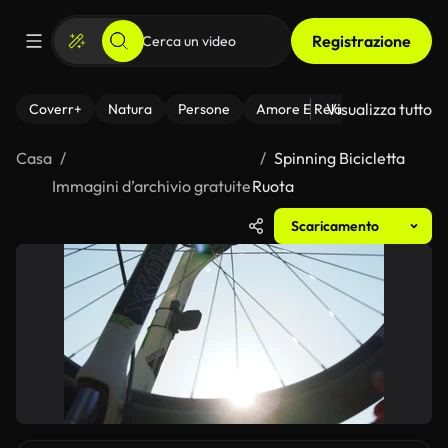
Registrazione
Visualizza tutto
Coverr+
Natura
Persone
Amore E Relazioni
Il Fitnes
Casa
Spinning Bicicletta
Immagini d’archivio gratuite
Ruota
Scaricamento