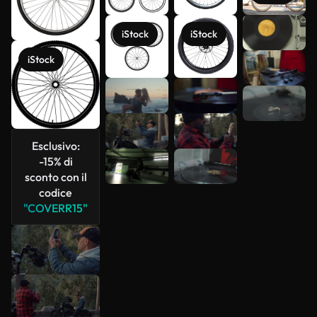
Scopri di
iStock
iStock
più
iStock
Esclusivo:
-15% di
sconto con il
codice
"COVERR15"