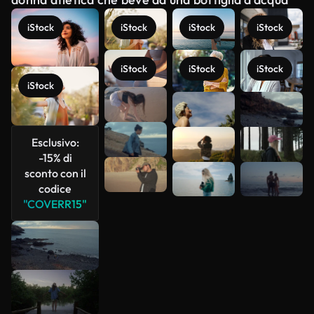
iStock
iStock
iStock
iStock
iStock
iStock
iStock
iStock
Scopri di
più
Esclusivo:
-15% di
sconto con il
codice
"COVERR15"