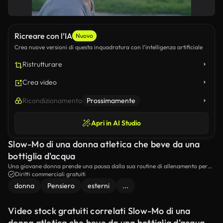
Ricreare con l’IA
Nuovo
Crea nuove versioni di questa inquadratura con l’intelligenza artificiale
Ristrutturare
Crea video
Ricondizionamento
Prossimamente
Apri in AI Studio
Slow-Mo di una donna atletica che beve da una
bottiglia d'acqua
Una giovane donna prende una pausa dalla sua routine di allenamento per
bere dalla sua bottiglia d'acqua. sta in piedi nel parco, con un prato verde e
Diritti commerciali gratuiti
un edificio dietro di lei.
donna
Pensiero
esterni
...
Video stock gratuiti correlati Slow-Mo di una
donna atletica che beve da una bottiglia d'acqua