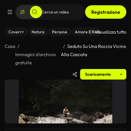
Registrazione
Visualizza tutto
Coverr+
Natura
Persone
Amore E Relazioni
Il Fitnes
Casa
Seduto Su Una Roccia Vicino
Immagini d’archivio
Alla Cascata
gratuite
Scaricamento