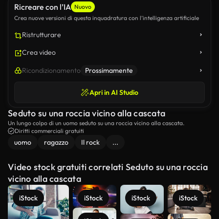
Ricreare con l’IA
Nuovo
Crea nuove versioni di questa inquadratura con l’intelligenza artificiale
Ristrutturare
Crea video
Ricondizionamento
Prossimamente
Apri in AI Studio
Seduto su una roccia vicino alla cascata
Un lungo colpo di un uomo seduto su una roccia vicino alla cascata.
Diritti commerciali gratuiti
uomo
ragazzo
Il rock
...
Video stock gratuiti correlati Seduto su una roccia
vicino alla cascata
iStock
iStock
iStock
iStock