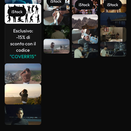
iStock
iStock
iStock
iStock
Scopri di
più
Esclusivo:
-15% di
sconto con il
codice
"COVERR15"