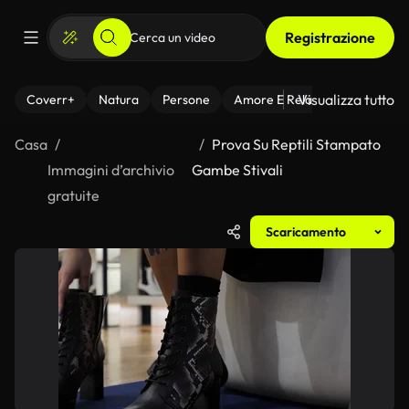
Registrazione
Visualizza tutto
Coverr+
Natura
Persone
Amore E Relazioni
Il Fitnes
Casa
Prova Su Reptili Stampato
Immagini d’archivio
Gambe Stivali
gratuite
Scaricamento