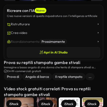
Ricreare con l’IA
Nuovo
Crea nuove versioni di questa inquadratura con l’intelligenza artificiale
Ristrutturare
Crea video
Ricondizionamento
Prossimamente
Apri in AI Studio
Prova su reptili stampato gambe stivali
Immagine a basso angolo di una donna che tenta di stampare stivali a
caviglia da rettile.
Diritti commerciali gratuiti
Prova di
Angolo di barca
Il reptile stampato
...
Video stock gratuiti correlati Prova su reptili
stampato gambe stivali
iStock
iStock
iStock
iStock