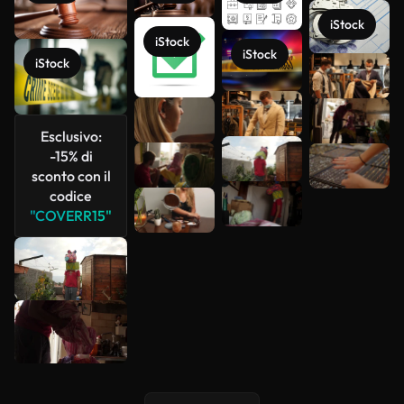
iStock
iStock
iStock
iStock
Scopri di
più
Esclusivo:
-15% di
sconto con il
codice
"COVERR15"