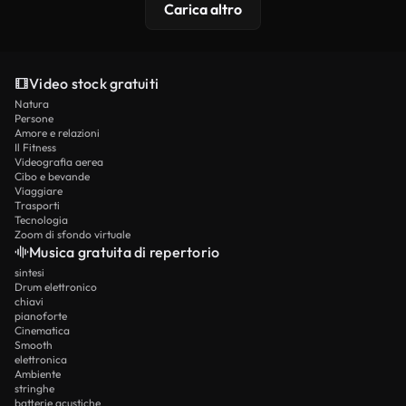
Carica altro
Video stock gratuiti
Natura
Persone
Amore e relazioni
Il Fitness
Videografia aerea
Cibo e bevande
Viaggiare
Trasporti
Tecnologia
Zoom di sfondo virtuale
Musica gratuita di repertorio
sintesi
Drum elettronico
chiavi
pianoforte
Cinematica
Smooth
elettronica
Ambiente
stringhe
batterie acustiche