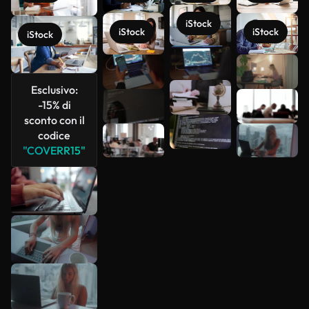
iStock
iStock
iStock
iStock
Scopri di
più
Esclusivo:
-15% di
sconto con il
codice
"COVERR15"