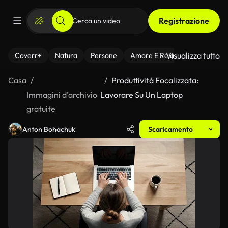
Registrazione
Visualizza tutto
Coverr+
Natura
Persone
Amore E Relazioni
Il Fitnes
Casa
Produttività Focalizzata:
Immagini d’archivio
Lavorare Su Un Laptop
gratuite
Anton Bohachuk
Scaricamento