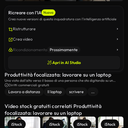
Ricreare con l’IA
Nuovo
Crea nuove versioni di questa inquadratura con l’intelligenza artificiale
Ristrutturare
Crea video
Ricondizionamento
Prossimamente
Apri in AI Studio
Produttività focalizzata: lavorare su un laptop
Una vista dall'alto verso il basso di una persona che sta digitando su un
computer portatile a un tavolo in legno, con un notebook e una tazza di caffè
Diritti commerciali gratuiti
accanto a loro.
Lavoro a distanza
Il laptop
scrivere
...
Video stock gratuiti correlati Produttività
focalizzata: lavorare su un laptop
iStock
iStock
iStock
iStock