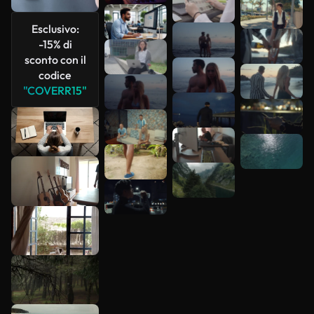
Esclusivo:
-15% di
sconto con il
codice
"COVERR15"