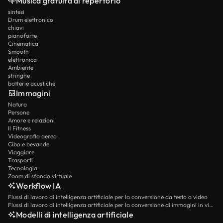
Musica gratuita di repertorio
sintesi
Drum elettronico
chiavi
pianoforte
Cinematica
Smooth
elettronica
Ambiente
stringhe
batterie acustiche
Immagini
Natura
Persone
Amore e relazioni
Il Fitness
Videografia aerea
Cibo e bevande
Viaggiare
Trasporti
Tecnologia
Zoom di sfondo virtuale
Workflow IA
Flussi di lavoro di intelligenza artificiale per la conversione da testo a video
Flussi di lavoro di intelligenza artificiale per la conversione di immagini in video
Modelli di intelligenza artificiale