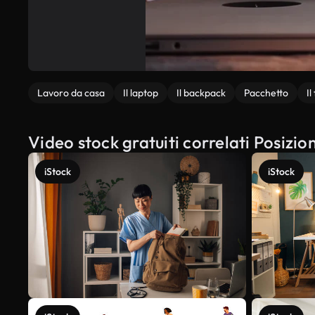
Lavoro da casa
Il laptop
Il backpack
Pacchetto
Il
Video stock gratuiti correlati Posizio
iStock
iStock