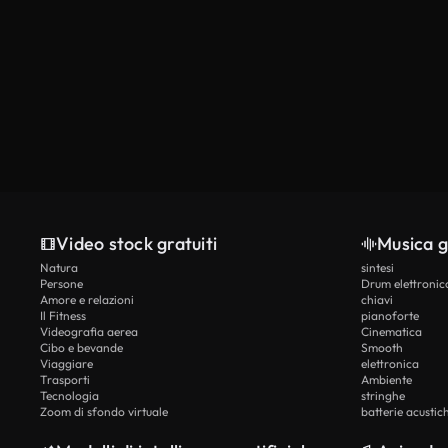
Video stock gratuiti
Musica g
Natura
sintesi
Persone
Drum elettronic
Amore e relazioni
chiavi
Il Fitness
pianoforte
Videografia aerea
Cinematica
Cibo e bevande
Smooth
Viaggiare
elettronica
Trasporti
Ambiente
Tecnologia
stringhe
Zoom di sfondo virtuale
batterie acustic