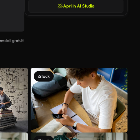
Apri in AI Studio
erciali gratuiti
iStock