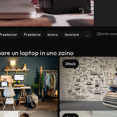
Diritti comm
 freelancer
Freelance
lavoro
lavorare
...
nare un laptop in uno zaino
iStock