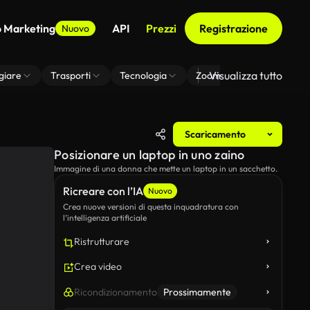
o Marketing
API
Prezzi
Registrazione
Nuovo
Visualizza tutto
giare
Trasporti
Tecnologia
Zoom Di Sfondo Virtuale
Scaricamento
Posizionare un laptop in uno zaino
Immagine di una donna che mette un laptop in un sacchetto.
Ricreare con l’IA
Nuovo
Crea nuove versioni di questa inquadratura con
l’intelligenza artificiale
Ristrutturare
Crea video
Ricondizionamento
Prossimamente