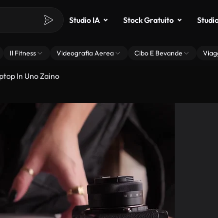
Studio IA
Stock Gratuito
Studi
Il Fitness
Videografia Aerea
Cibo E Bevande
Viag
ptop In Uno Zaino