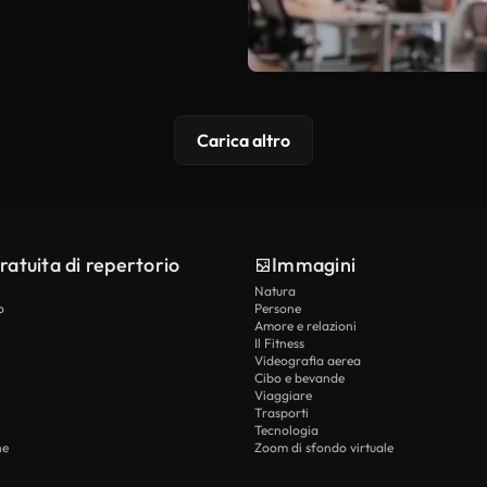
Carica altro
ratuita di repertorio
Immagini
Natura
o
Persone
Amore e relazioni
Il Fitness
Videografia aerea
Cibo e bevande
Viaggiare
Trasporti
Tecnologia
he
Zoom di sfondo virtuale