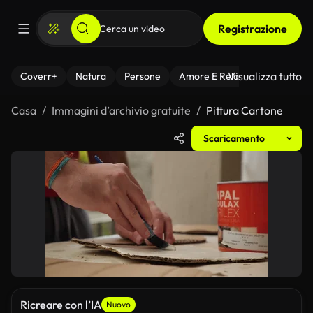
Registrazione
Visualizza tutto
Coverr+
Natura
Persone
Amore E Relazioni
Il Fitnes
Casa
Immagini d’archivio gratuite
Pittura Cartone
Scaricamento
Ricreare con l’IA
Nuovo