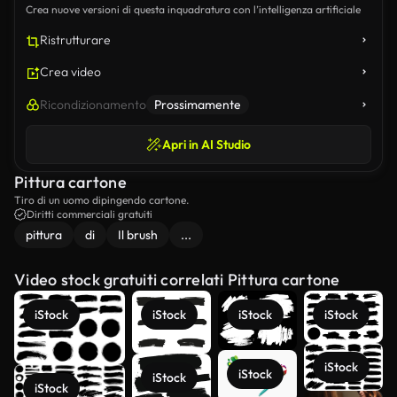
Crea nuove versioni di questa inquadratura con l’intelligenza artificiale
Ristrutturare
Crea video
Ricondizionamento
Prossimamente
Apri in AI Studio
Pittura cartone
Tiro di un uomo dipingendo cartone.
Diritti commerciali gratuiti
pittura
di
Il brush
...
Video stock gratuiti correlati Pittura cartone
iStock
iStock
iStock
iStock
iStock
iStock
iStock
iStock