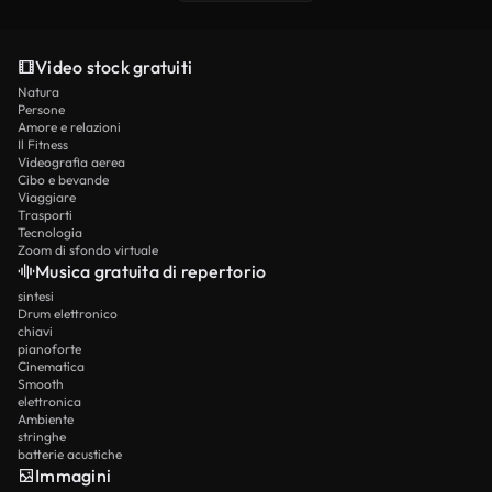
Video stock gratuiti
Natura
Persone
Amore e relazioni
Il Fitness
Videografia aerea
Cibo e bevande
Viaggiare
Trasporti
Tecnologia
Zoom di sfondo virtuale
Musica gratuita di repertorio
sintesi
Drum elettronico
chiavi
pianoforte
Cinematica
Smooth
elettronica
Ambiente
stringhe
batterie acustiche
Immagini