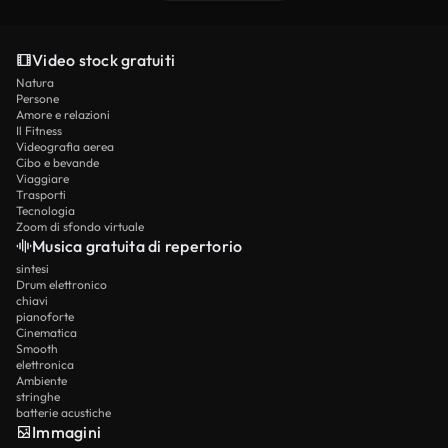
Video stock gratuiti
Natura
Persone
Amore e relazioni
Il Fitness
Videografia aerea
Cibo e bevande
Viaggiare
Trasporti
Tecnologia
Zoom di sfondo virtuale
Musica gratuita di repertorio
sintesi
Drum elettronico
chiavi
pianoforte
Cinematica
Smooth
elettronica
Ambiente
stringhe
batterie acustiche
Immagini