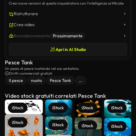
Crea nuove versioni di questa inquadratura con l’intelligenza artificiale
Ristrutturare
Crea video
Ricondizionamento
Prossimamente
Apri in AI Studio
Pesce Tank
Un pezzo di pesce nuotando nel suo serbatoio.
Diritti commerciali gratuiti
Il pesce
nuoto
Pesce Tank
...
Video stock gratuiti correlati Pesce Tank
iStock
iStock
iStock
iStock
iStock
iStock
iStock
iStock