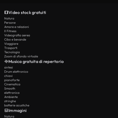
Video stock gratuiti
Natura
Persone
Amore e relazioni
Il Fitness
Videografia aerea
Cibo e bevande
Viaggiare
Trasporti
Tecnologia
Zoom di sfondo virtuale
Musica gratuita di repertorio
sintesi
Drum elettronico
chiavi
pianoforte
Cinematica
Smooth
elettronica
Ambiente
stringhe
batterie acustiche
Immagini
Natura