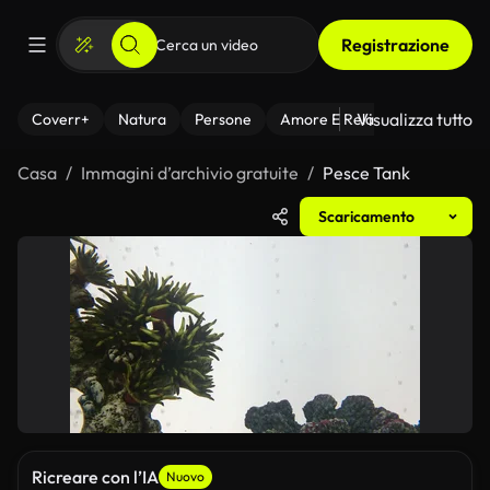
Registrazione
Visualizza tutto
Coverr+
Natura
Persone
Amore E Relazioni
Il Fitnes
Casa
Immagini d’archivio gratuite
Pesce Tank
Scaricamento
Ricreare con l’IA
Nuovo