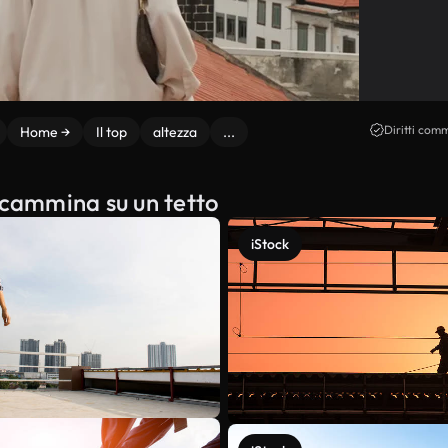
Diritti comm
Home →
Il top
altezza
...
 cammina su un tetto
iStock