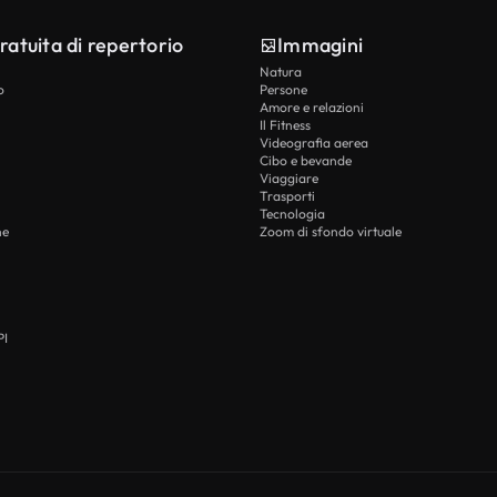
ratuita di repertorio
Immagini
Natura
o
Persone
Amore e relazioni
Il Fitness
Videografia aerea
Cibo e bevande
Viaggiare
Trasporti
Tecnologia
he
Zoom di sfondo virtuale
PI