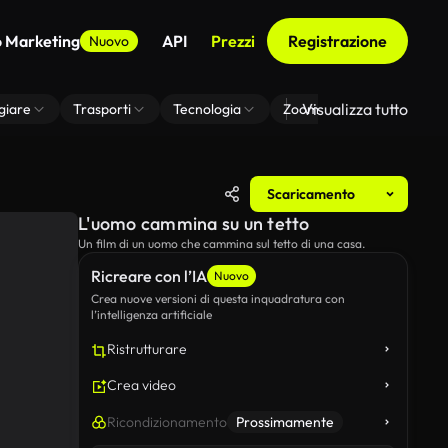
o Marketing
API
Prezzi
Registrazione
Nuovo
Visualizza tutto
giare
Trasporti
Tecnologia
Zoom Di Sfondo Virtuale
Scaricamento
L'uomo cammina su un tetto
Un film di un uomo che cammina sul tetto di una casa.
Ricreare con l’IA
Nuovo
Crea nuove versioni di questa inquadratura con
l’intelligenza artificiale
Ristrutturare
Crea video
Ricondizionamento
Prossimamente