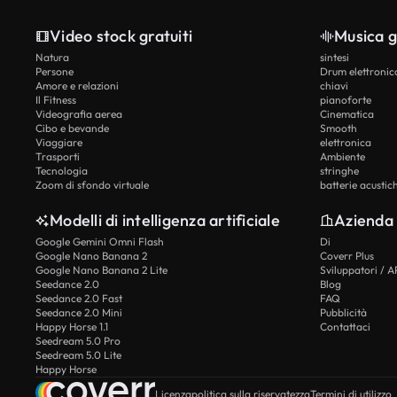
Video stock gratuiti
Musica g
Natura
sintesi
Persone
Drum elettronic
Amore e relazioni
chiavi
Il Fitness
pianoforte
Videografia aerea
Cinematica
Cibo e bevande
Smooth
Viaggiare
elettronica
Trasporti
Ambiente
Tecnologia
stringhe
Zoom di sfondo virtuale
batterie acustic
Modelli di intelligenza artificiale
Azienda
Google Gemini Omni Flash
Di
Google Nano Banana 2
Coverr Plus
Google Nano Banana 2 Lite
Sviluppatori / A
Seedance 2.0
Blog
Seedance 2.0 Fast
FAQ
Seedance 2.0 Mini
Pubblicità
Happy Horse 1.1
Contattaci
Seedream 5.0 Pro
Seedream 5.0 Lite
Happy Horse
Licenza
politica sulla riservatezza
Termini di utilizzo