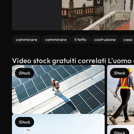
camminare
camminare
Il tetto
costruzione
casa
Video stock gratuiti correlati L'uomo
iStock
iStock
iStock
iStock