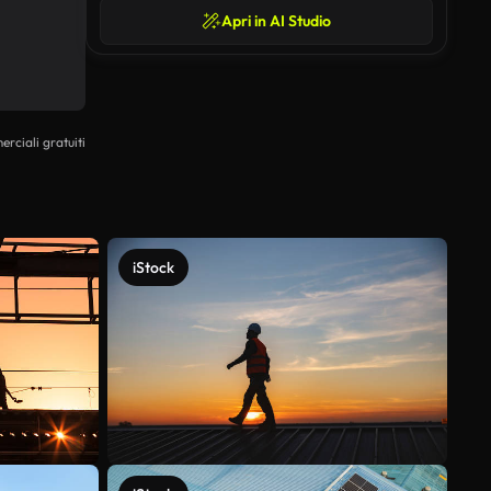
Apri in AI Studio
erciali gratuiti
iStock