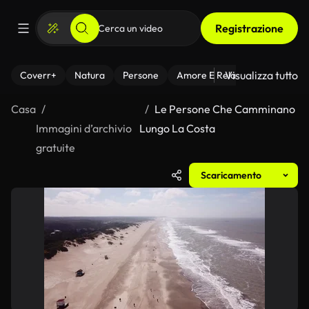
Registrazione
Visualizza tutto
Coverr+
Natura
Persone
Amore E Relazioni
Il Fitnes
Casa
Le Persone Che Camminano
Immagini d’archivio
Lungo La Costa
gratuite
Scaricamento