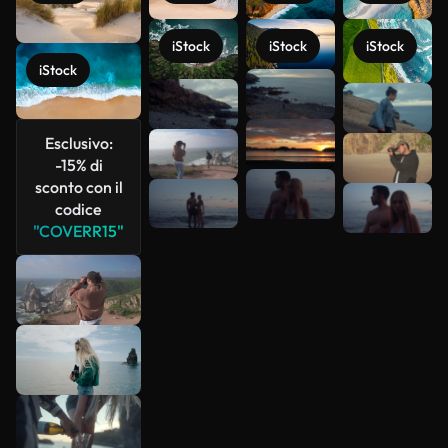
iStock
iStock
iStock
iStock
Scopri di
più
Esclusivo:
-15% di
sconto con il
codice
"COVERR15"