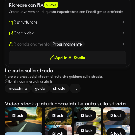
Ricreare con l’IA
Nuovo
Crea nuove versioni di questa inquadratura con l’intelligenza artificiale
Ristrutturare
Crea video
Ricondizionamento
Prossimamente
Apri in AI Studio
Le auto sulla strada
Nero e bianco, colpi sfocati di auto che guidano sulla strada.
Diritti commerciali gratuiti
macchine
guida
strada
...
Video stock gratuiti correlati Le auto sulla strada
iStock
iStock
iStock
iStock
iStock
iStock
iStock