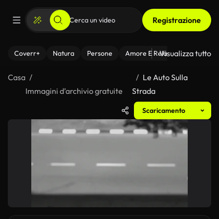
Registrazione
Visualizza tutto
Coverr+
Natura
Persone
Amore E Relazioni
Il Fitnes
Casa
Le Auto Sulla
Immagini d’archivio gratuite
Strada
Scaricamento