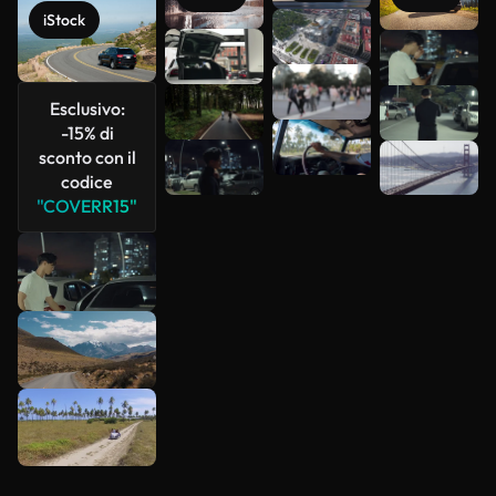
iStock
Scopri di
più
Esclusivo:
-15% di
sconto con il
codice
"COVERR15"