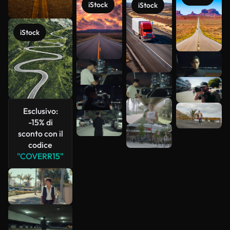
iStock
iStock
iStock
Scopri di
più
Esclusivo:
-15% di
sconto con il
codice
"COVERR15"