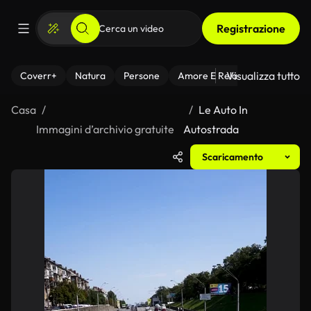
Registrazione
Visualizza tutto
Coverr+
Natura
Persone
Amore E Relazioni
Il Fitnes
Casa
Le Auto In
Immagini d’archivio gratuite
Autostrada
Scaricamento