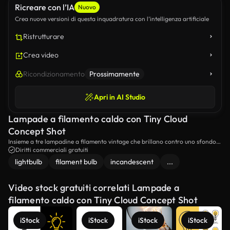
Ricreare con l’IA
Nuovo
Crea nuove versioni di questa inquadratura con l’intelligenza artificiale
Ristrutturare
Crea video
Ricondizionamento
Prossimamente
Apri in AI Studio
Lampade a filamento caldo con Tiny Cloud
Concept Shot
Insieme a tre lampadine a filamento vintage che brillano contro uno sfondo
scuro, una lampada contenente una piccola formazione simile a una nuvola
Diritti commerciali gratuiti
per simboleggiare un'idea tempestosa o una scintilla creativa; calda
lightbulb
filament bulb
incandescent
...
illuminazione cinematografica e profondità di campo poco profonda.
Video stock gratuiti correlati Lampade a
filamento caldo con Tiny Cloud Concept Shot
iStock
iStock
iStock
iStock