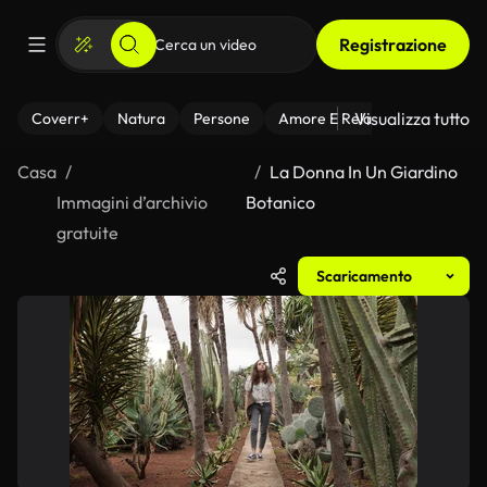
Registrazione
Visualizza tutto
Coverr+
Natura
Persone
Amore E Relazioni
Il Fitnes
Casa
La Donna In Un Giardino
Immagini d’archivio
Botanico
gratuite
Scaricamento