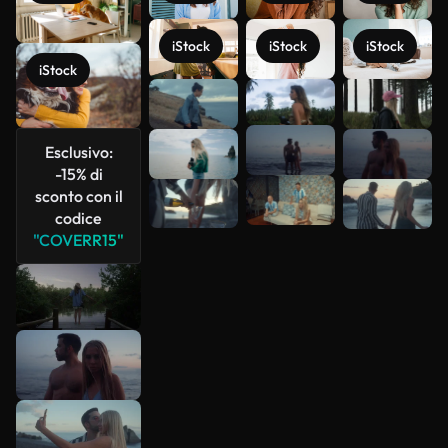
iStock
iStock
iStock
iStock
Scopri di
più
Esclusivo:
-15% di
sconto con il
codice
"COVERR15"