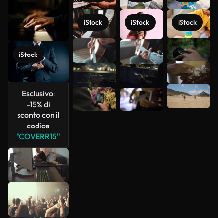
iStock
iStock
iStock
Scopri di
iStock
più
Esclusivo:
-15% di
sconto con il
codice
"COVERR15"