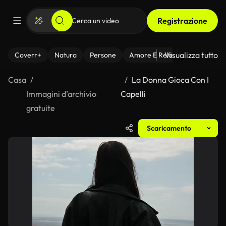
Registrazione
Visualizza tutto
Coverr+
Natura
Persone
Amore E Relazioni
Il Fitnes
Casa
La Donna Gioca Con I
Immagini d’archivio
Capelli
gratuite
Scaricamento