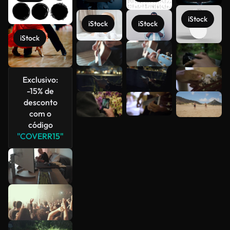
iStock
iStock
iStock
iStock
Veja mais
Exclusivo:
-15% de
desconto
com o
código
"COVERR15"