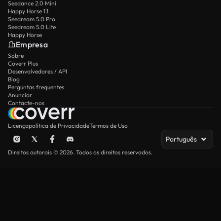
Seedance 2.0 Mini
Happy Horse 1.1
Seedream 5.0 Pro
Seedream 5.0 Lite
Happy Horse
Empresa
Sobre
Coverr Plus
Desenvolvedores / API
Blog
Perguntas frequentes
Anunciar
Contacte-nos
Licença
política de Privacidade
Termos de Uso
Português
Direitos autorais © 2026. Todos os direitos reservados.