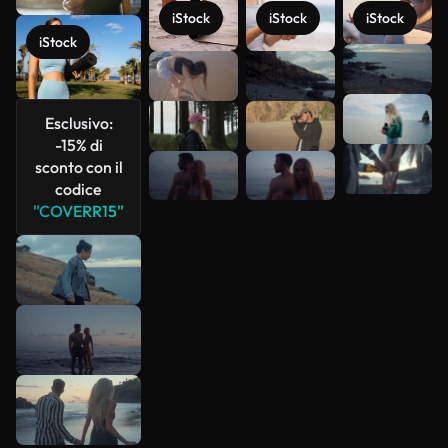
iStock
iStock
iStock
iStock
Scopri di
più
Esclusivo:
-15% di
sconto con il
codice
"COVERR15"