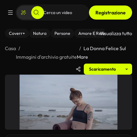
Registrazione
Visualizza tutto
Coverr+
Natura
Persone
Amore E Relazioni
Il Fitnes
Casa
La Donna Felice Sul
Immagini d’archivio gratuite
Mare
Scaricamento