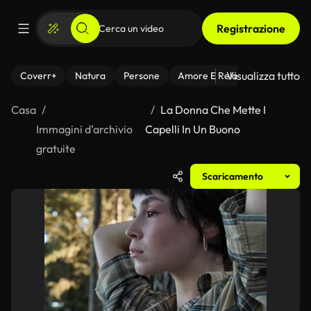
Registrazione
Visualizza tutto
Coverr+
Natura
Persone
Amore E Relazioni
Il Fitnes
Casa
La Donna Che Mette I
Immagini d’archivio
Capelli In Un Buono
gratuite
Scaricamento