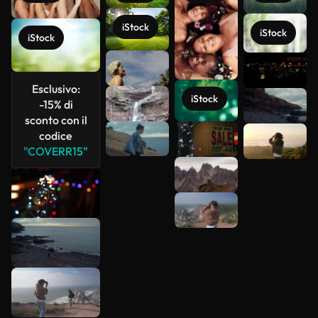
iStock
iStock
iStock
Scopri di
più
Esclusivo:
iStock
-15% di
sconto con il
codice
"COVERR15"