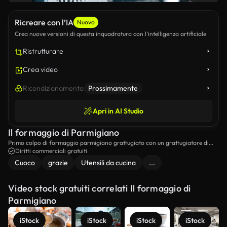
Ricreare con l’IA
Nuovo
Crea nuove versioni di questa inquadratura con l’intelligenza artificiale
Ristrutturare
Crea video
Ricondizionamento
Prossimamente
Apri in AI Studio
Il formaggio di Parmigiano
Primo colpo di formaggio parmigiano grattugiato con un grattugiatore di
formaggio.
Diritti commerciali gratuiti
Cuoco
grazie
Utensili da cucina
...
Video stock gratuiti correlati Il formaggio di
Parmigiano
iStock
iStock
iStock
iStock