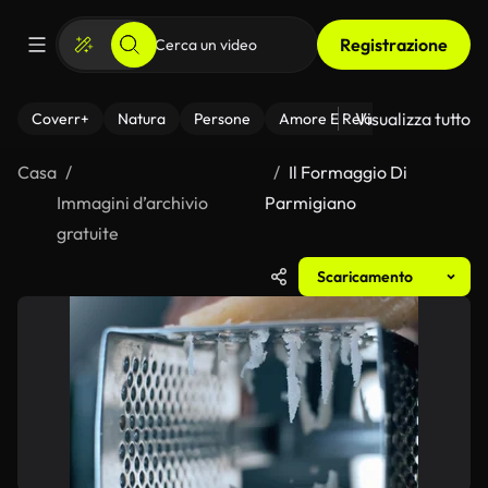
Registrazione
Visualizza tutto
Coverr+
Natura
Persone
Amore E Relazioni
Il Fitnes
Casa
Il Formaggio Di
Immagini d’archivio
Parmigiano
gratuite
Scaricamento