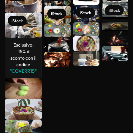
iStock
iStock
iStock
Scopri di
iStock
più
Esclusivo:
-15% di
sconto con il
codice
"COVERR15"