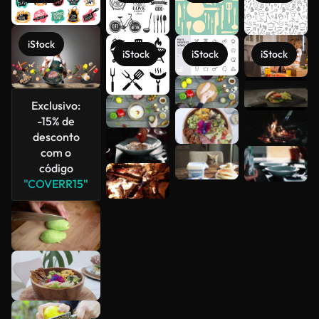
iStock
iStock
iStock
iStock
Veja mais
Exclusivo:
-15% de
desconto
com o
código
"COVERR15"