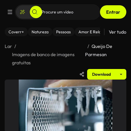
Entrar
Ver tudo
Coverr+
Natureza
Pessoas
Amor E Relacionamentos
Lar
Queijo De
Imagens de banco de imagens
Parmesan
gratuitas
Download