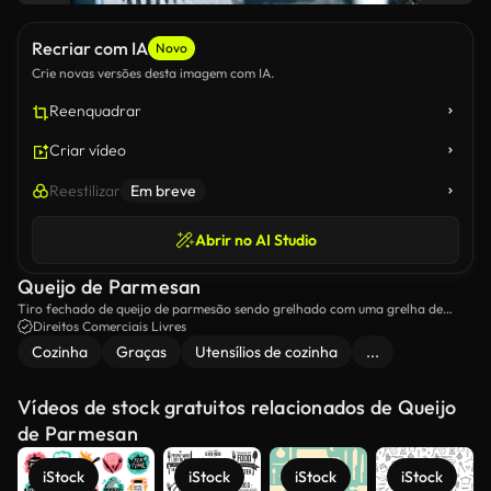
Recriar com IA
Novo
Crie novas versões desta imagem com IA.
Reenquadrar
Criar vídeo
Reestilizar
Em breve
Abrir no AI Studio
Queijo de Parmesan
Tiro fechado de queijo de parmesão sendo grelhado com uma grelha de
queijo.
Direitos Comerciais Livres
Cozinha
Graças
Utensílios de cozinha
...
Vídeos de stock gratuitos relacionados de Queijo
de Parmesan
iStock
iStock
iStock
iStock