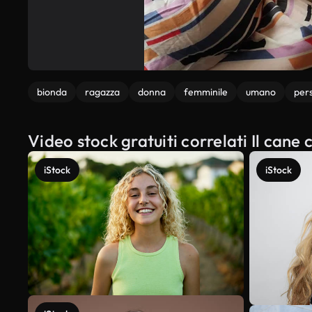
bionda
ragazza
donna
femminile
umano
per
Video stock gratuiti correlati Il can
iStock
iStock