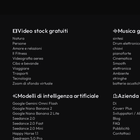
Video stock gratuiti
Musica g
Natura
sintesi
Persone
Drum elettronic
Amore e relazioni
chiavi
Il Fitness
pianoforte
Videografia aerea
Cinematica
Cibo e bevande
Smooth
Viaggiare
elettronica
Trasporti
Ambiente
Tecnologia
stringhe
Zoom di sfondo virtuale
batterie acustic
Modelli di intelligenza artificiale
Azienda
Google Gemini Omni Flash
Di
Google Nano Banana 2
Coverr Plus
Google Nano Banana 2 Lite
Sviluppatori / A
Seedance 2.0
Blog
Seedance 2.0 Fast
FAQ
Seedance 2.0 Mini
Pubblicità
Happy Horse 1.1
Contattaci
Seedream 5.0 Pro