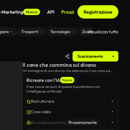
o Marketing
API
Prezzi
Registrazione
Nuovo
Visualizza tutto
giare
Trasporti
Tecnologia
Zoom Di Sfondo Virtuale
Scaricamento
Il cane che cammina sul divano
Un’immagine di una donna che abbraccia il suo cane sul
divano.
Ricreare con l’IA
Nuovo
Crea nuove versioni di questa inquadratura con
l’intelligenza artificiale
Ristrutturare
Crea video
Ricondizionamento
Prossimamente