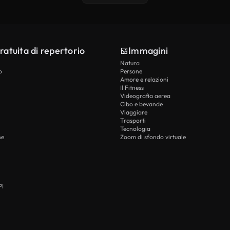
ratuita di repertorio
Immagini
Natura
o
Persone
Amore e relazioni
Il Fitness
Videografia aerea
Cibo e bevande
Viaggiare
Trasporti
Tecnologia
he
Zoom di sfondo virtuale
PI