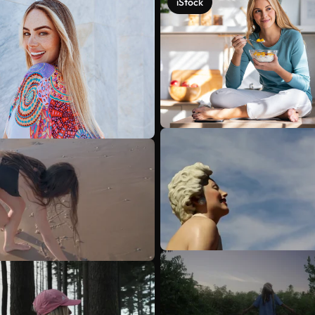
iStock