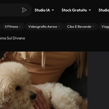
Studio IA
Stock Gratuito
Studi
Il Fitness
Videografia Aerea
Cibo E Bevande
Viag
ina Sul Divano