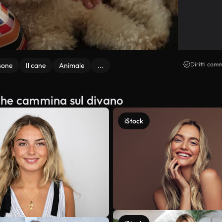
Diritti comm
sone
Il cane
Animale
...
e che cammina sul divano
iStock