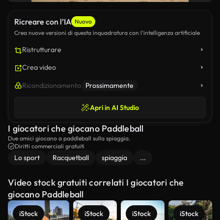
Ricreare con l’IA
Nuovo
Crea nuove versioni di questa inquadratura con l’intelligenza artificiale
Ristrutturare
Crea video
Ricondizionamento
Prossimamente
Apri in AI Studio
I giocatori che giocano Paddleball
Due amici giocano a paddleball sulla spiaggia.
Diritti commerciali gratuiti
Lo sport
Racquetball
spiaggia
...
Video stock gratuiti correlati I giocatori che
giocano Paddleball
iStock
iStock
iStock
iStock