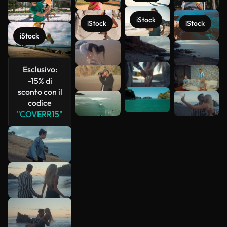
iStock
iStock
iStock
iStock
Scopri di
più
Esclusivo:
-15% di
sconto con il
codice
"COVERR15"