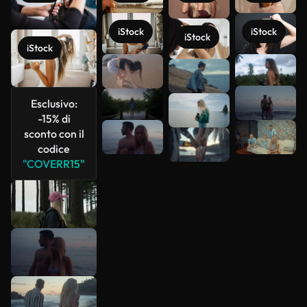
iStock
iStock
iStock
iStock
Scopri di
più
Esclusivo:
-15% di
sconto con il
codice
"COVERR15"