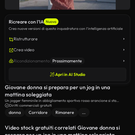
Ricreare con l’IA
Nuovo
Crea nuove versioni di questa inquadratura con l’intelligenza artificiale
Ristrutturare
Crea video
Ricondizionamento
Prossimamente
Apri in AI Studio
Giovane donna si prepara per un jog in una
mattina soleggiata
Un jogger femminile in abbigliamento sportivo rosso arancione si sta
riscaldando per la sua corsa mattutina all'aperto. sta correndo sul posto
Diritti commerciali gratuiti
mentre ascolta musica utilizzando le cuffie wireless.
donna
Corridore
Rimanere
...
Video stock gratuiti correlati Giovane donna si
prepara per un jog in una mattina soleggiata