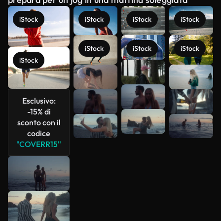
iStock
iStock
iStock
iStock
iStock
iStock
iStock
iStock
Scopri di
più
Esclusivo:
-15% di
sconto con il
codice
"COVERR15"