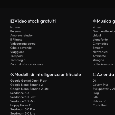
Video stock gratuiti
Musica g
Natura
sintesi
Persone
Drum elettronic
Amore e relazioni
chiavi
Il Fitness
pianoforte
Videografia aerea
Cinematica
Cibo e bevande
Smooth
Viaggiare
elettronica
Trasporti
Ambiente
Tecnologia
stringhe
Zoom di sfondo virtuale
batterie acustic
Modelli di intelligenza artificiale
Azienda
Google Gemini Omni Flash
Di
Google Nano Banana 2
Coverr Plus
Google Nano Banana 2 Lite
Sviluppatori / A
Seedance 2.0
Blog
Seedance 2.0 Fast
FAQ
Seedance 2.0 Mini
Pubblicità
Happy Horse 1.1
Contattaci
Seedream 5.0 Pro
Seedream 5.0 Lite