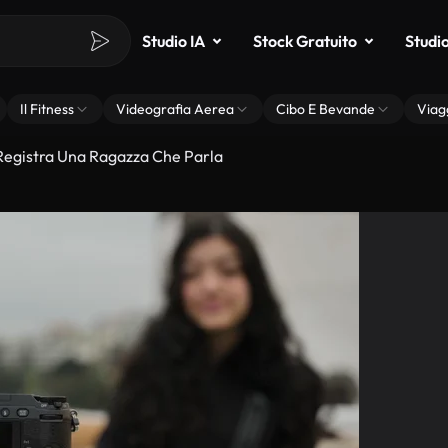
Studio IA
Stock Gratuito
Studi
Il Fitness
Videografia Aerea
Cibo E Bevande
Viag
egistra Una Ragazza Che Parla