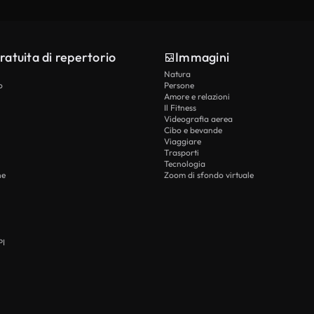
ratuita di repertorio
Immagini
Natura
o
Persone
Amore e relazioni
Il Fitness
Videografia aerea
Cibo e bevande
Viaggiare
Trasporti
Tecnologia
he
Zoom di sfondo virtuale
PI