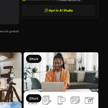
Apri in AI Studio
erciali gratuiti
iStock
iStock