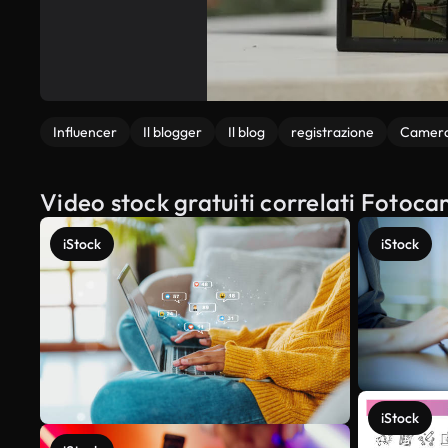
Influencer
Il blogger
Il blog
registrazione
Camera
Video stock gratuiti correlati Fotoc
iStock
iStock
iStock