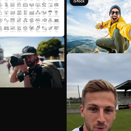
iStock