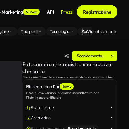
o Marketing
API
Prezzi
Registrazione
Nuovo
Visualizza tutto
giare
Trasporti
Tecnologia
Zoom Di Sfondo Virtuale
Scaricamento
Fotocamera che registra una ragazza
che parla
Immagine di una telecamera che registra una ragazza che
parla.
Ricreare con l’IA
Nuovo
Crea nuove versioni di questa inquadratura con
l’intelligenza artificiale
Ristrutturare
Crea video
Ricondizionamento
Prossimamente