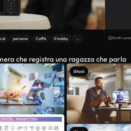
Diritti comm
 di
persone
Caffè
Il hobby
...
amera che registra una ragazza che parla
iStock