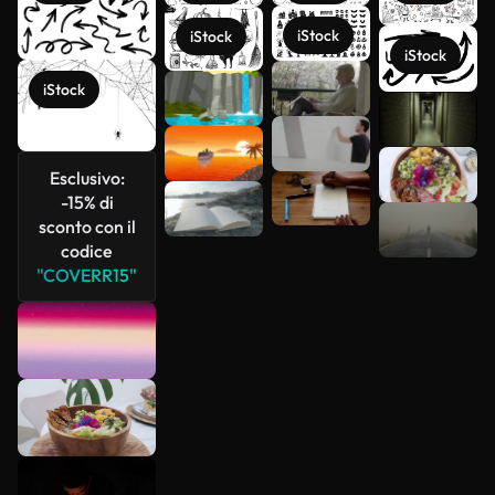
iStock
iStock
iStock
iStock
Scopri di
più
Esclusivo:
-15% di
sconto con il
codice
"COVERR15"