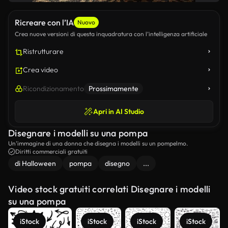
Ricreare con l’IA
Nuovo
Crea nuove versioni di questa inquadratura con l’intelligenza artificiale
Ristrutturare
Crea video
Ricondizionamento
Prossimamente
Apri in AI Studio
Disegnare i modelli su una pompa
Un’immagine di una donna che disegna i modelli su un pompelmo.
Diritti commerciali gratuiti
di Halloween
pompa
disegno
...
Video stock gratuiti correlati Disegnare i modelli
su una pompa
iStock
iStock
iStock
iStock