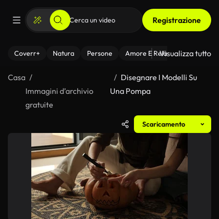
Registrazione
Visualizza tutto
Coverr+
Natura
Persone
Amore E Relazioni
Il Fitnes
Casa
Disegnare I Modelli Su
Immagini d’archivio
Una Pompa
gratuite
Scaricamento