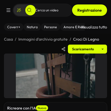
Registrazione
Visualizza tutto
Coverr+
Natura
Persone
Amore E Relazioni
Il Fitnes
Casa
Immagini d’archivio gratuite
Croci Di Legno
Scaricamento
Ricreare con l’IA
Nuovo