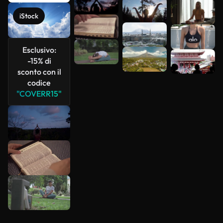
Scopri di
iStock
più
Esclusivo:
-15% di
sconto con il
codice
"COVERR15"