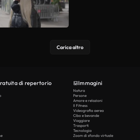
Carica altro
ratuita di repertorio
Immagini
Natura
o
Persone
Amore e relazioni
Il Fitness
Videografia aerea
Cibo e bevande
Viaggiare
Trasporti
Tecnologia
he
Zoom di sfondo virtuale