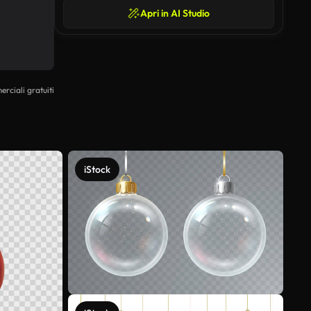
Apri in AI Studio
erciali gratuiti
iStock