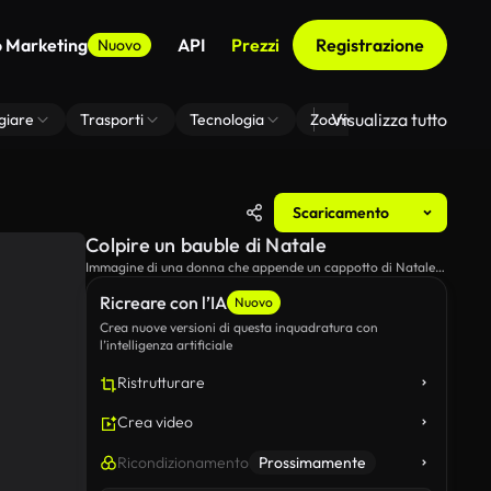
o Marketing
API
Prezzi
Registrazione
Nuovo
Visualizza tutto
giare
Trasporti
Tecnologia
Zoom Di Sfondo Virtuale
Scaricamento
Colpire un bauble di Natale
Immagine di una donna che appende un cappotto di Natale
sull'albero.
Ricreare con l’IA
Nuovo
Crea nuove versioni di questa inquadratura con
l’intelligenza artificiale
Ristrutturare
Crea video
Ricondizionamento
Prossimamente