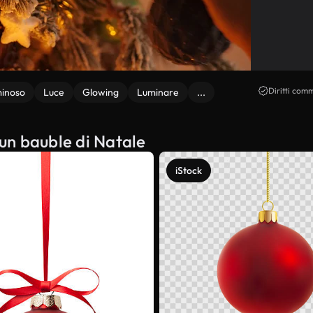
Diritti comm
minoso
Luce
Glowing
Luminare
...
 un bauble di Natale
iStock