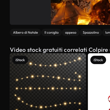
Albero di Natale
Il coniglio
appeso
Spazzolino
lu
Video stock gratuiti correlati Colpire
iStock
iStock