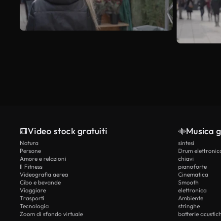
Video stock gratuiti
Musica g
Natura
sintesi
Persone
Drum elettronic
Amore e relazioni
chiavi
Il Fitness
pianoforte
Videografia aerea
Cinematica
Cibo e bevande
Smooth
Viaggiare
elettronica
Trasporti
Ambiente
Tecnologia
stringhe
Zoom di sfondo virtuale
batterie acustic