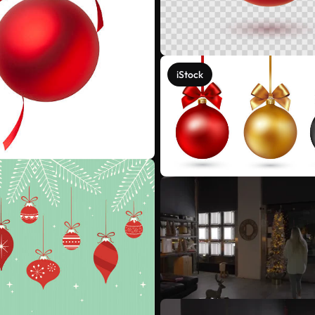
iStock