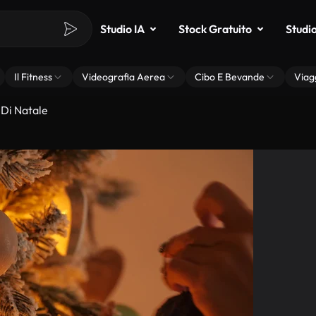
Studio IA
Stock Gratuito
Studi
Il Fitness
Videografia Aerea
Cibo E Bevande
Viag
 Di Natale